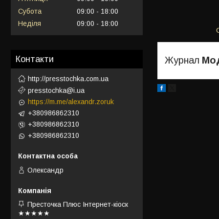
Субота
09:00
18:00
Неділя
09:00
18:00
Контакти
Журнал
Мод
http://presstochka.com.ua
presstochka@i.ua
https://m.me/alexandr.zoruk
+380986862310
+380986862310
+380986862310
Олександр
Престочка Плюс Інтернет-кіоск
★★★★★