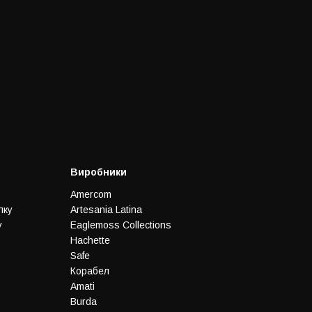
Виробники
Amercom
лку
Artesania Latina
у
Eaglemoss Collections
Hachette
Safe
Корабел
Amati
Burda