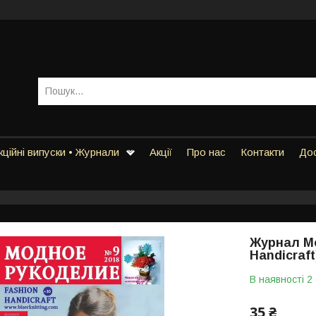
ційні випуски • Журнали
Акції
Про нас
Контакти
Дос
Журнал Мо
Handicraft
В наявності 2
35 ₴