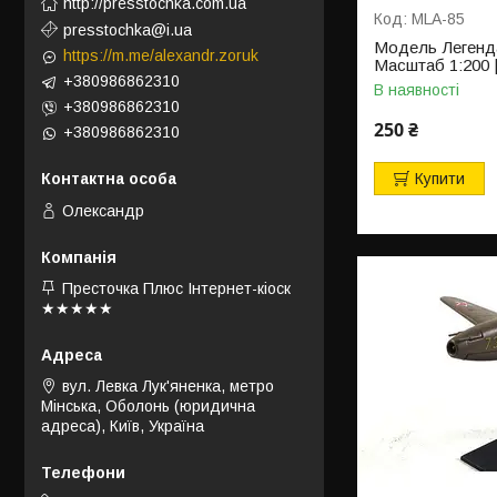
http://presstochka.com.ua
MLA-85
presstochka@i.ua
Модель Легендар
https://m.me/alexandr.zoruk
Масштаб 1:200 |
+380986862310
В наявності
+380986862310
250 ₴
+380986862310
Купити
Олександр
Престочка Плюс Інтернет-кіоск
★★★★★
вул. Левка Лук'яненка, метро
Мінська, Оболонь (юридична
адреса), Київ, Україна