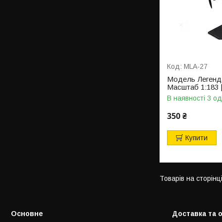
MLA-27
Модель Легенда
Масштаб 1:183 |
В наявності 3 од
350 ₴
Купити
Основне
Доставка та 