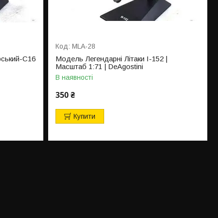
MLA-28
рський-С16
Модель Легендарні Літаки І-152 |
Масштаб 1:71 | DeAgostini
В наявності
350 ₴
Купити