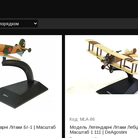
MLA-86
рні Літаки БІ-1 | Масштаб
Модель Легендарні Літаки Лебід
i
Масштаб 1:111 | DeAgostini