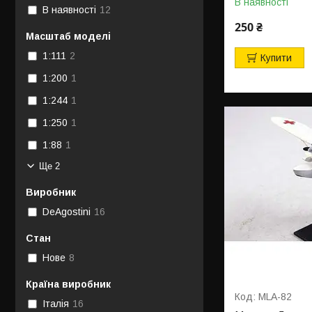
В наявності
В наявності
12
250 ₴
Масштаб моделі
1:111
2
Купити
1:200
1
1:244
1
1:250
1
1:88
1
Ще 2
Виробник
DeAgostini
16
Стан
Нове
8
Країна виробник
MLA-82
Італія
16