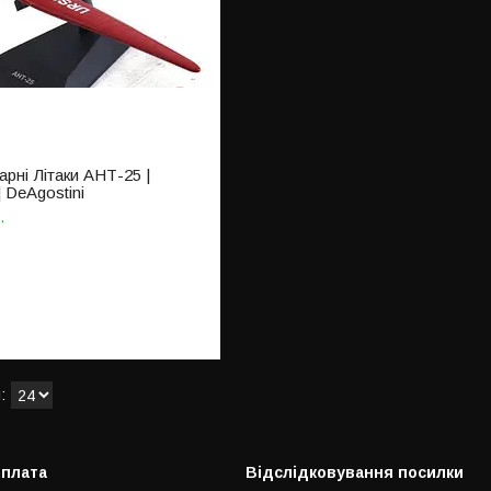
рні Літаки АНТ-25 |
 DeAgostini
.
оплата
Відслідковування посилки