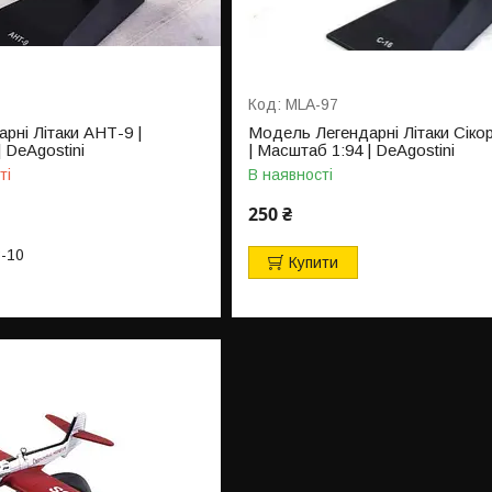
MLA-97
рні Літаки АНТ-9 |
Модель Легендарні Літаки Сіко
 DeAgostini
| Масштаб 1:94 | DeAgostini
ті
В наявності
250 ₴
3-10
Купити