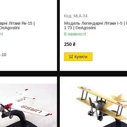
MLA-34
ні Літаки Як-15 |
Модель Легендарні Літаки І-5 
DeAgostini
1:73 | DeAgostini
ті
В наявності
250 ₴
3-10
Купити