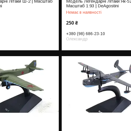
рні Літаки Ш-2 | Масштаб
Модель Легендарні Літаки Як-52
ni
Масштаб 1:93 | DeAgostini
Немає в наявності
250 ₴
+380 (98) 686-23-10
Олександр