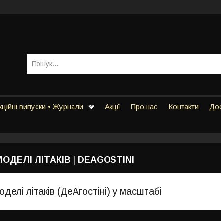
ційні випуски • Журнали
Акції
Про нас
Контакти
Дос
ОДЕЛІ ЛІТАКІВ | DEAGOSTINI
оделі літаків (ДеАгостіні) у масштабі