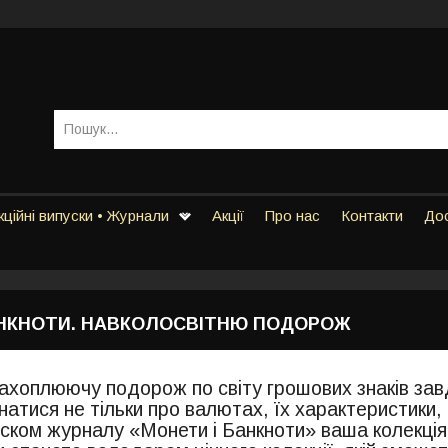
ційні випуски • Журнали
Акції
Про нас
Контакти
Дос
АНКНОТИ. НАВКОЛОСВІТНЮ ПОДОРОЖ
ахоплюючу подорож по світу грошових знаків завд
атися не тільки про валютах, їх характеристики, і
ском журналу «Монети і Банкноти» ваша колекці