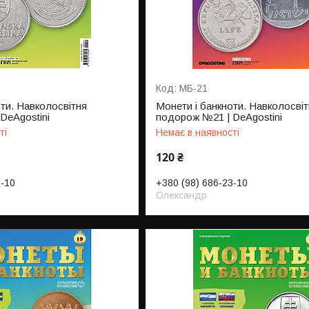
МБ-21
оти. Навколосвітня
Монети і банкноти. Навколосвіт
DeAgostini
подорож №21 | DeAgostini
ті
Немає в наявності
120 ₴
3-10
+380 (98) 686-23-10
Олександр