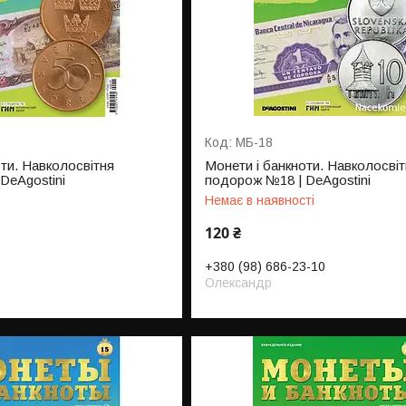
МБ-18
оти. Навколосвітня
Монети і банкноти. Навколосвіт
DeAgostini
подорож №18 | DeAgostini
Немає в наявності
120 ₴
+380 (98) 686-23-10
Олександр