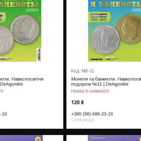
МБ-11
ноти. Навколосвітня
Монети та банкноти. Навколосв
DeAgostini
подорож №11 | DeAgostini
ті
Немає в наявності
120 ₴
3-10
+380 (98) 686-23-10
Олександр