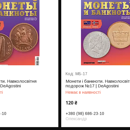
МБ-17
оти. Навколосвітня
Монети і банкноти. Навколосвіт
DeAgostini
подорож №17 | DeAgostini
ті
Немає в наявності
120 ₴
3-10
+380 (98) 686-23-10
Олександр