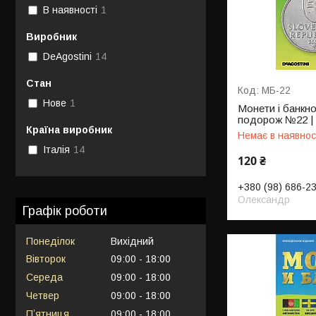
В наявності
1
Виробник
DeAgostini
14
Стан
МБ-22
Нове
1
Монети і банкн
подорож №22 | 
Країна виробник
Немає в наявнос
Італія
14
120 ₴
+380 (98) 686-2
Олександр
Графік роботи
Понеділок
Вихідний
Вівторок
09:00
18:00
Середа
09:00
18:00
Четвер
09:00
18:00
Пʼятниця
09:00
18:00