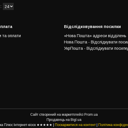
оплата
Відслідковування посилки
и та оплати
«Нова Пошта» адреси відділень
Нова Пошта - Відслідкувати поси
УкрПошта - Відслідкувати посилк
Сайт створений на маркетплейсі
Prom.ua
Продавець на Bigl.ua
Престочка Плюс Інтернет-кіоск ★★★★★ |
Поскаржитися на контент
|
Політика конфіден