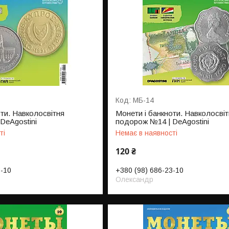
МБ-14
оти. Навколосвітня
Монети і банкноти. Навколосвіт
DeAgostini
подорож №14 | DeAgostini
ті
Немає в наявності
120 ₴
3-10
+380 (98) 686-23-10
Олександр