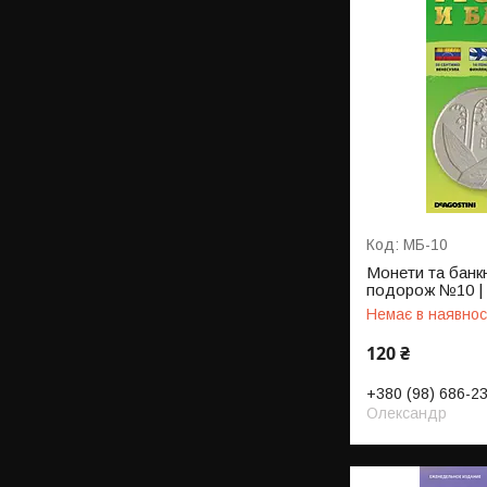
МБ-10
Монети та банк
подорож №10 | 
Немає в наявнос
120 ₴
+380 (98) 686-2
Олександр