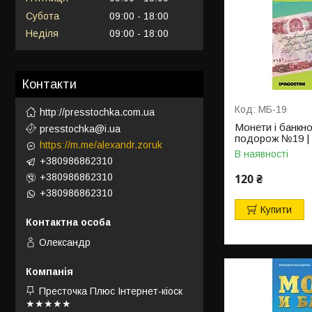
Субота
09:00
18:00
Неділя
09:00
18:00
Контакти
МБ-19
http://presstochka.com.ua
Монети і банкн
presstochka@i.ua
подорож №19 | 
https://m.me/alexandr.zoruk
В наявності
+380986862310
+380986862310
120 ₴
+380986862310
Купити
Олександр
Престочка Плюс Інтернет-кіоск
★★★★★