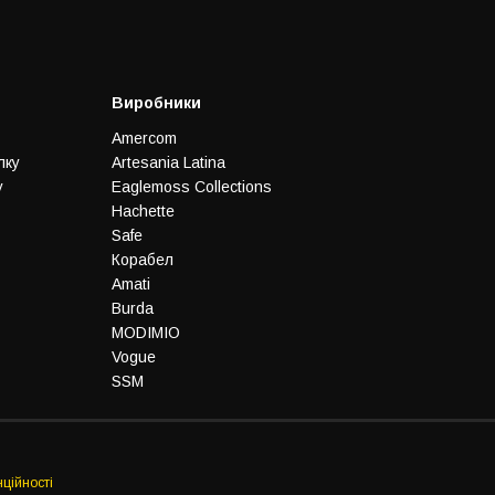
Виробники
Amercom
лку
Artesania Latina
у
Eaglemoss Collections
Hachette
Safe
Корабел
Amati
Burda
MODIMIO
Vogue
SSM
ційності