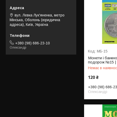
вул. Левка Лук'яненка, метро
Мінська, Оболонь (юридична
адреса), Київ, Україна
+380 (98) 686-23-10
Олександр
МБ-15
Монети і банкн
подорож №15 | 
Немає в наявнос
120 ₴
+380 (98) 686-2
Олександр