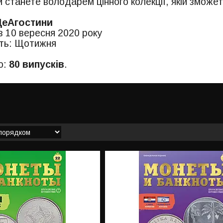
и станете володарем цінного колекції, якій зможе
ДеАгостини
з 10 вересня 2020 року
сть: Щотижня
о:
80 випусків
.