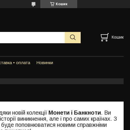
Кошик
Кошик
тавка • оплата
Новинки
яки новій колекції
Монети і Банкноти
. Ви
сторії виникнення, але і про самих країнах. З
я буде поповнюватися новими справжніми