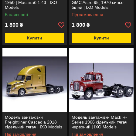
1950 | Масштаб 1:43 | IXO
GMC Astro 95, 1970 синьо-
Models
білий | IXO Models
В наявності
Під замовлення
1 800
1 800
₴
₴
Купити
Купити
Модель вантажівки
Модель вантажівки Mack R-
Freightliner Cascadia 2018
Series 1966 сідельний тягач
сідельний тягач | IXO Models
червоний | IXO Models
Під замовлення
Під замовлення