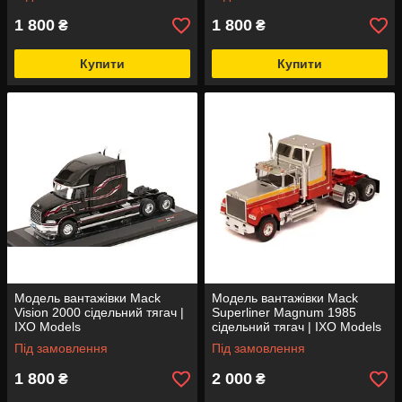
1 800
1 800
₴
₴
Купити
Купити
Модель вантажівки Mack
Модель вантажівки Mack
Vision 2000 сідельний тягач |
Superliner Magnum 1985
IXO Models
сідельний тягач | IXO Models
Під замовлення
Під замовлення
1 800
2 000
₴
₴