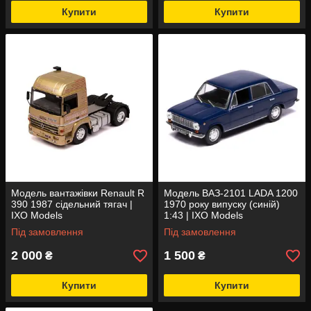
Купити
Купити
Модель вантажівки Renault R
Модель ВАЗ-2101 LADA 1200
390 1987 сідельний тягач |
1970 року випуску (синій)
IXO Models
1:43 | IXO Models
Під замовлення
Під замовлення
2 000
1 500
₴
₴
Купити
Купити