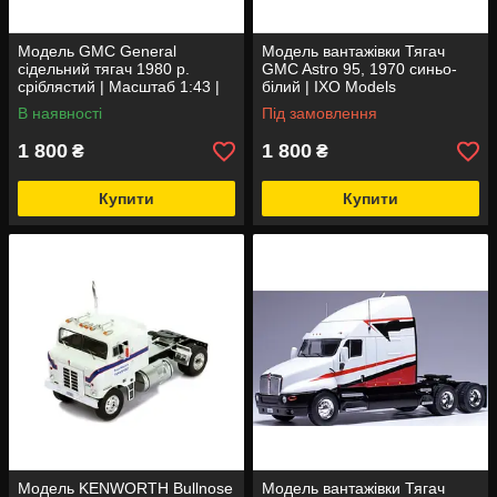
Модель GMC General
Модель вантажівки Тягач
сідельний тягач 1980 р.
GMC Astro 95, 1970 синьо-
сріблястий | Масштаб 1:43 |
білий | IXO Models
IXO Models
В наявності
Під замовлення
1 800
1 800
₴
₴
Купити
Купити
Модель KENWORTH Bullnose
Модель вантажівки Тягач