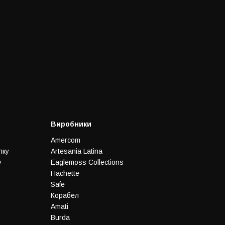
Виробники
Amercom
лку
Artesania Latina
у
Eaglemoss Collections
Hachette
Safe
Корабел
Amati
Burda