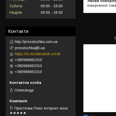
повернення това
Субота
09:00
18:00
Неділя
09:00
18:00
Контакти
http://presstochka.com.ua
presstochka@i.ua
https://m.me/alexandr.zoruk
+380986862310
+380986862310
+380986862310
Олександр
Престочка Плюс Інтернет-кіоск
★★★★★