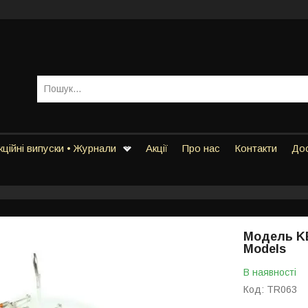
ційні випуски • Журнали
Акції
Про нас
Контакти
Дос
Модель KE
Models
В наявності
Код:
TR063