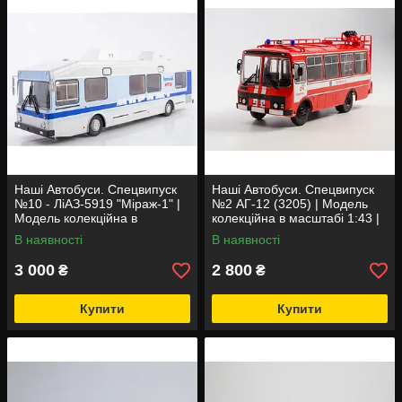
Наші Автобуси 1:43 (Modimio)
Наші Автобуси. Спецвипуск
Наші Автобуси. Спецвипуск
№10 - ЛіАЗ-5919 "Міраж-1" |
№2 АГ-12 (3205) | Модель
Модель колекційна в
колекційна в масштабі 1:43 |
масштабі 1:43 | Modimio
Modimio
В наявності
В наявності
3 000
2 800
₴
₴
Купити
Купити