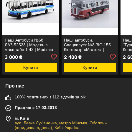
Наші Автобуси №68
Наші автобуси.
Наш
ЛАЗ-52523 | Модель в
Спецвипуск №8 ЗІС-155
"Тур
масштабе 1:43 | Modimio
Кінотеатр «Малюк» |
Конц
Модель у масштабі 1:43 |
масш
3 000
2 400
2 6
₴
₴
Modimio
Купити
Купити
Про нас
100% позитивних з 112 відгуків за рік
Працює з 17.03.2013
м. Київ
вул. Левка Лук'яненка, метро Мінська, Оболонь
(юридична адреса), Київ, Україна