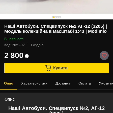
Наші Автобуси. Спецвипуск №2 АГ-12 (3205) |
Модель колекційна в масштабі 1:43 | Modimio
В наявності
Код: NAS-02
Роздріб
2 800
₴
Купити
Опис
Характеристики
Доставка
Оплата
Умови п
Опис
Наші Автобуси. Спецвипуск №2, АГ-12