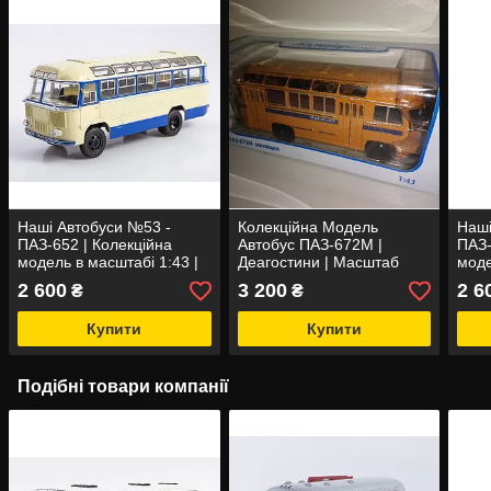
Наші Автобуси №53 -
Колекційна Модель
Наші
ПАЗ-652 | Колекційна
Автобус ПАЗ-672М |
ПАЗ-
модель в масштабі 1:43 |
Деагостини | Масштаб
моде
Modimio
1:43
Mod
2 600
3 200
2 6
₴
₴
Купити
Купити
Подібні товари компанії