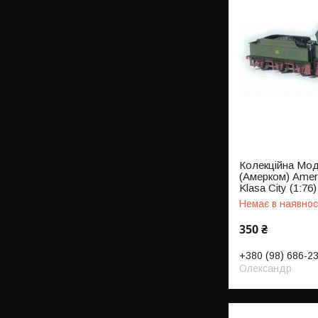
Колекційна Мод
(Амерком) Amer
Klasa City (1:76)
Немає в наявнос
350 ₴
+380 (98) 686-2
Олександр