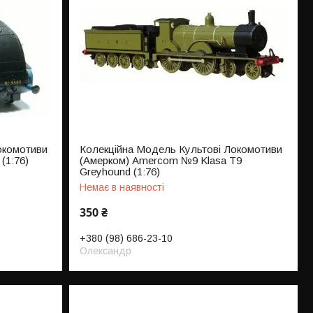
окомотиви
Колекційна Модель Культові Локомотиви
(1:76)
(Амерком) Amercom №9 Klasa T9
Greyhound (1:76)
Немає в наявності
350 ₴
+380 (98) 686-23-10
Олександр