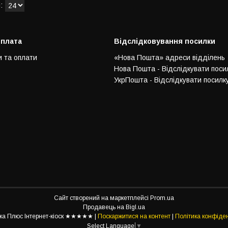
оплата
Відслідковування посилки
и та оплати
«Нова Пошта» адреси відділень
Нова Пошта - Відслідкувати поси
УкрПошта - Відслідкувати посилк
Сайт створений на маркетплейсі
Prom.ua
Продавець на Bigl.ua
Престочка Плюс Інтернет-кіоск ★★★★★ |
Поскаржитися на контент
|
Політика конфіден
Select Language
▼