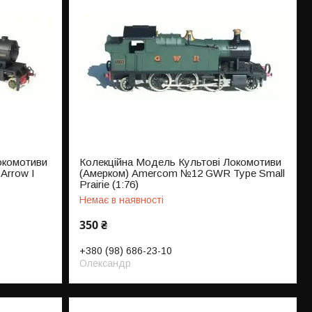
окомотиви
Колекційна Модель Культові Локомотиви
Arrow I
(Амерком) Amercom №12 GWR Type Small
Prairie (1:76)
Немає в наявності
350 ₴
+380 (98) 686-23-10
Олександр