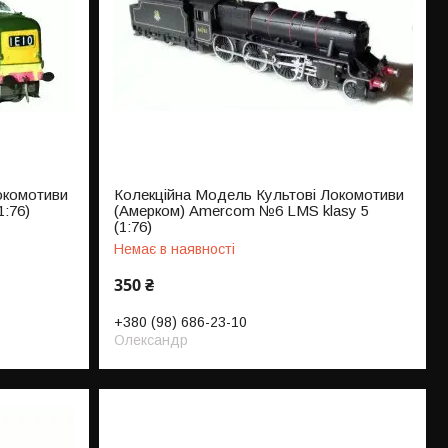
окомотиви
Колекційна Модель Культові Локомотиви
1:76)
(Амерком) Amercom №6 LMS klasy 5
(1:76)
Немає в наявності
350 ₴
+380 (98) 686-23-10
Олександр