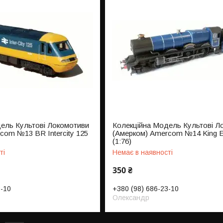
ель Культові Локомотиви
Колекційна Модель Культові Л
com №13 BR Intercity 125
(Амерком) Amercom №14 King E
(1:76)
ті
Немає в наявності
350 ₴
3-10
+380 (98) 686-23-10
Олександр