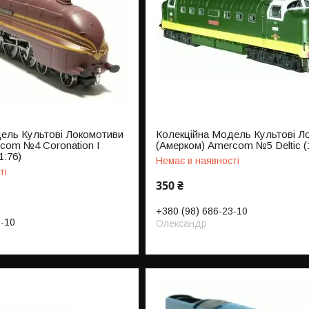
ель Культові Локомотиви
Колекційна Модель Культові Л
com №4 Coronation I
(Амерком) Amercom №5 Deltic (
1:76)
Немає в наявності
ті
350 ₴
+380 (98) 686-23-10
3-10
Олександр