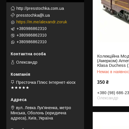
http://presstochka.com.ua
presstochka@i.ua
https://m.me/alexandr.zoruk
+380986862310
+380986862310
+380986862310
Колекційна Мод
(Амерком) Amer
Олександр
Klasa Duchess (
Немає в наявнос
350 ₴
Престочка Плюс Інтернет-кіоск
★★★★★
+380 (98) 686-2
Олександр
вул. Левка Лук'яненка, метро
Мінська, Оболонь (юридична
адреса), Київ, Україна