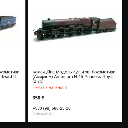
окомотиви
Колекційна Модель Культові Локомотиви
dward II
(Амерком) Amercom №15 Princess Royal
(1:76)
Немає в наявності
350 ₴
+380 (98) 686-23-10
Олександр