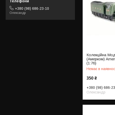
+380 (98) 686-23-10
Олександр
Колекційна Мод
(Амерком) Amer
(1:76)
Немає в наявнос
350 ₴
+380 (98) 686-2
Олександр