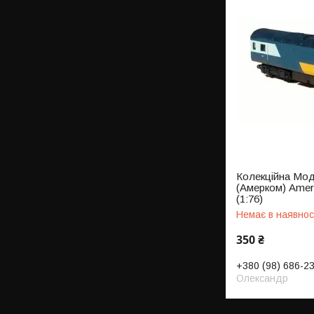
Колекційна Мод
(Амерком) Amer
(1:76)
Немає в наявнос
350 ₴
+380 (98) 686-2
Олександр