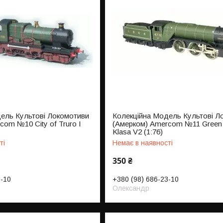
ель Культові Локомотиви
Колекційна Модель Культові Л
com №10 City of Truro I
(Амерком) Amercom №11 Green 
Klasa V2 (1:76)
ті
Немає в наявності
350 ₴
3-10
+380 (98) 686-23-10
Олександр