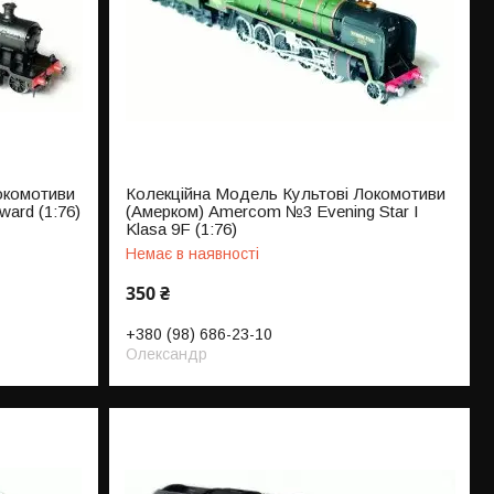
окомотиви
Колекційна Модель Культові Локомотиви
ard (1:76)
(Амерком) Amercom №3 Evening Star I
Klasa 9F (1:76)
Немає в наявності
350 ₴
+380 (98) 686-23-10
Олександр