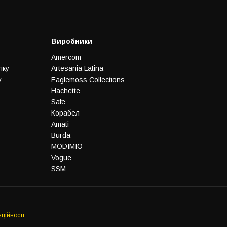
Виробники
Amercom
лку
Artesania Latina
у
Eaglemoss Collections
Hachette
Safe
Корабел
Amati
Burda
MODIMIO
Vogue
SSM
ційності