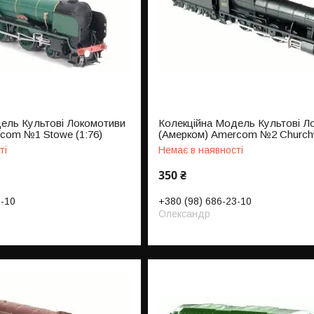
ель Культові Локомотиви
Колекційна Модель Культові Л
com №1 Stowe (1:76)
(Амерком) Amercom №2 Churchw
ті
Немає в наявності
350 ₴
3-10
+380 (98) 686-23-10
Олександр