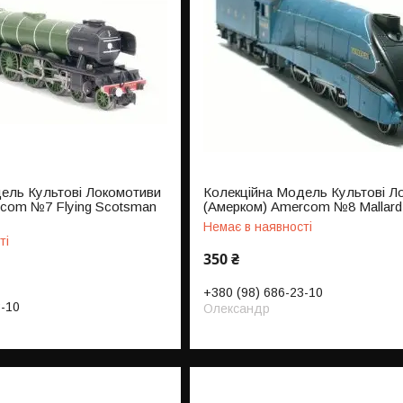
ель Культові Локомотиви
Колекційна Модель Культові Л
com №7 Flying Scotsman
(Амерком) Amercom №8 Mallard 
Немає в наявності
ті
350 ₴
+380 (98) 686-23-10
3-10
Олександр