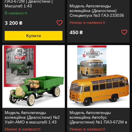
ПАЗ-672М | Деагостини |
Масштаб 1:43
Модель Автолегенды
колекційна (Деагостини)
В наявності
Спецвипуск №3 ГАЗ-233036
Тигр СПМ-2 в масштабі 1:43
3 200
Немає в наявності
₴
450
₴
Купити
Модель Автолегенды
Модель Автолегенды
колекційна (Деагостини) №2
колекційна Автобус
Уайт-АМО в масштабі 1:43
(Деагостини) №1 ПАЗ-672М в
масштабі 1:43
Немає в наявності
Немає в наявності