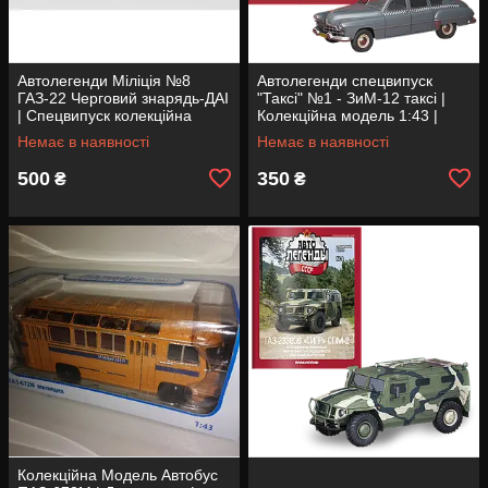
Автолегенди Міліція №8
Автолегенди спецвипуск
ГАЗ-22 Черговий знарядь-ДАІ
"Таксі" №1 - ЗиМ-12 таксі |
| Спецвипуск колекційна
Колекційна модель 1:43 |
модель 1:43 | ДеАгостіні
DeAgostini
Немає в наявності
Немає в наявності
500
350
₴
₴
Колекційна Модель Автобус