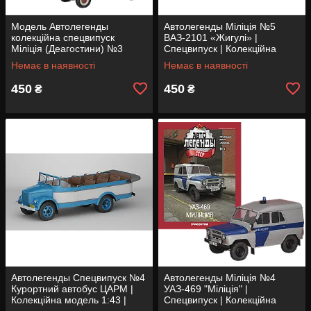
Модель Автолегенды
Автолегенды Міліція №5
колекційна спецвипуск
ВАЗ-2101 «Жигулі» |
Міліція (Деагостини) №3
Спецвипуск | Колекційна
Москвич-407 (1:43)
модель 1:43 | Деагостини
Немає в наявності
Немає в наявності
450
450
₴
₴
Автолегенды Спецвипуск №4
Автолегенды Міліція №4
Курортний автобус ЦАРМ |
УАЗ-469 "Міліція" |
Колекційна модель 1:43 |
Спецвипуск | Колекційна
Деагостини
модель 1:43 | Деагостини