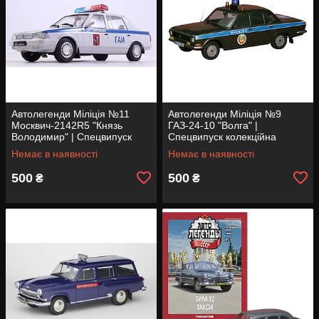
Автолегенди Міліція №11
Автолегенди Міліція №9
Москвич-2142R5 "Князь
ГАЗ-24-10 "Волга" |
Володимир" | Спецвипуск
Спецвипуск колекційна
колекційна модель 1:43 |
модель 1:43 | ДеАгостіні
Немає в наявності
Немає в наявності
ДеАгостіні
500
500
₴
₴