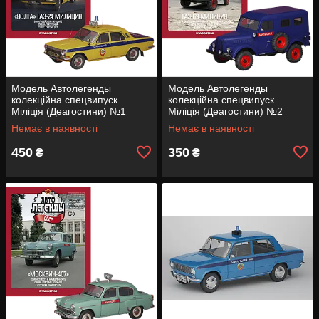
Модель Автолегенды
Модель Автолегенды
колекційна спецвипуск
колекційна спецвипуск
Міліція (Деагостини) №1
Міліція (Деагостини) №2
ГАЗ-24 Волга ДАІ (1:43)
ГАЗ-69 Міліція (1:43)
Немає в наявності
Немає в наявності
450
350
₴
₴