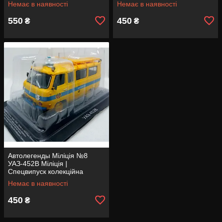
Немає в наявності
Немає в наявності
550
450
₴
₴
Автолегенды Міліція №8
УАЗ-452В Міліція |
Спецвипуск колекційна
модель 1:43 | Деагостини
Немає в наявності
450
₴