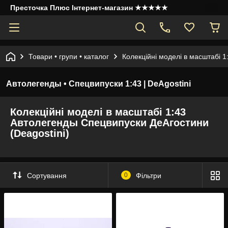
Престочка Плюс Інтернет-магазин ★★★★★
Товари • групи • каталог
Колекційні моделі в масштабі 1
Автолегенды • Спецвипуски 1:43 | DeAgostini
Колекційні моделі в масштабі 1:43
Автолегенды Спецвипуски
ДеАгостини
(Deagostini)
Сортування
0
Фільтри