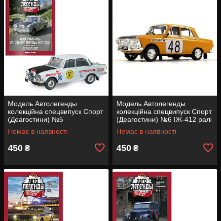
Модель Автолегенды
Модель Автолегенды
колекційна спецвипуск Спорт
колекційна спецвипуск Спорт
(Деагостини) №5
(Деагостини) №6 ІЖ-412 ралі
Москвич-412 ралі (1:43)
(1:43)
Немає в наявності
Немає в наявності
450
450
₴
₴