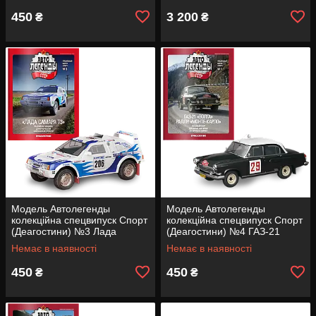
450
3 200
₴
₴
Модель Автолегенды
Модель Автолегенды
колекційна спецвипуск Спорт
колекційна спецвипуск Спорт
(Деагостини) №3 Лада
(Деагостини) №4 ГАЗ-21
Самара Т3 в масштабі 1:43
Волга ралі Монте-Карло
Немає в наявності
Немає в наявності
(1:43)
450
450
₴
₴