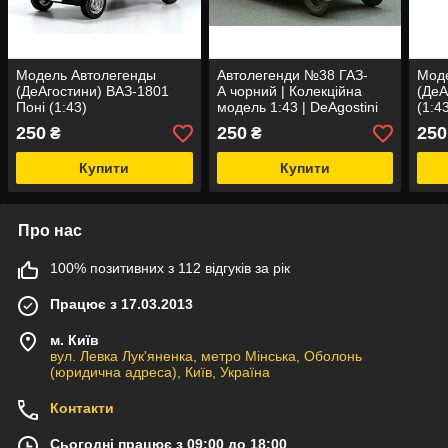
Модель Автолегенды
Автолегенди №38 ГАЗ-
Мод
(ДеАгостини) ВАЗ-1801
А чорний | Колекційна
(ДеА
Поні (1:43)
модель 1:43 | DeAgostini
(1:4
250
250
250
₴
₴
Купити
Купити
Про нас
100% позитивних з 112 відгуків за рік
Працює з 17.03.2013
м. Київ
вул. Левка Лук'яненка, метро Мінська, Оболонь
(юридична адреса), Київ, Україна
Контакти
Сьогодні працює з 09:00 до 18:00