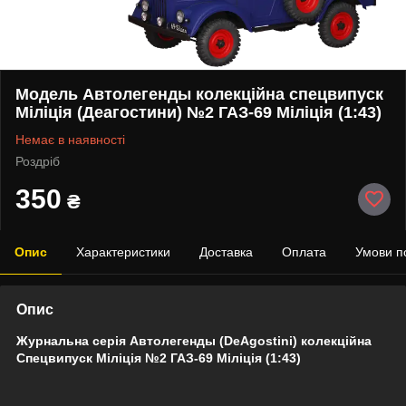
Модель Автолегенды колекційна спецвипуск
Міліція (Деагостини) №2 ГАЗ-69 Міліція (1:43)
Немає в наявності
Роздріб
350
₴
Опис
Характеристики
Доставка
Оплата
Умови п
Опис
Журнальна серія
Автолегенды
(DeAgostini) колекційна
Спецвипуск Міліція
№2 ГАЗ-69 Міліція
(1:43)