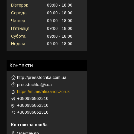
Вівторок
09:00
18:00
Середа
09:00
18:00
Четвер
09:00
18:00
Пʼятниця
09:00
18:00
Субота
09:00
18:00
Неділя
09:00
18:00
Контакти
http://presstochka.com.ua
presstochka@i.ua
https://m.me/alexandr.zoruk
+380986862310
+380986862310
+380986862310
Олександр