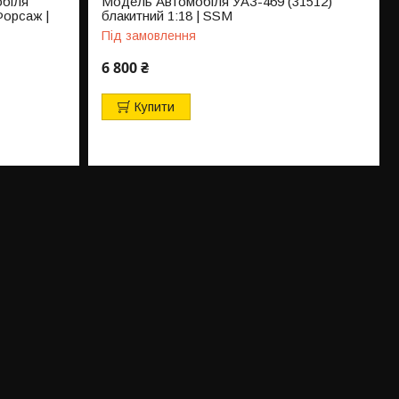
біля
Модель Автомобіля УАЗ-469 (31512)
Форсаж |
блакитний 1:18 | SSM
Під замовлення
6 800 ₴
Купити