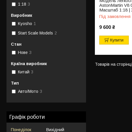
Модель легкос
1:18
3
AstonMartin V8 0
Масштаб 1:18 |
Виробник
Під замовлення
Kyosho
1
9 600 ₴
Start Scale Models
2
Купити
Стан
Нове
3
Країна виробник
Китай
3
Тип
Авто/Мото
3
Графік роботи
Понеділок
Вихідний