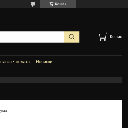
Кошик
Кошик
тавка • оплата
Новинки
гума