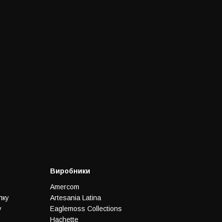
Виробники
Amercom
лку
Artesania Latina
у
Eaglemoss Collections
Hachette