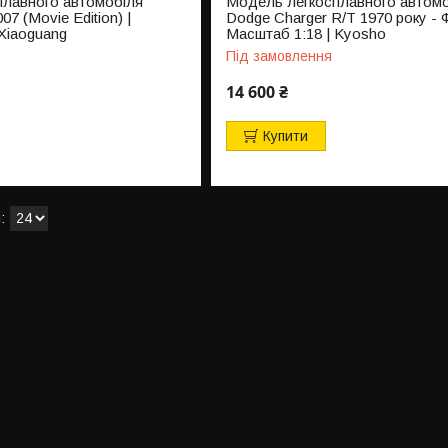
плавного автомобіля
Модель легкосплавного автомо
07 (Movie Edition) |
Dodge Charger R/T 1970 року - 
 Xiaoguang
Масштаб 1:18 | Kyosho
Під замовлення
14 600 ₴
Купити