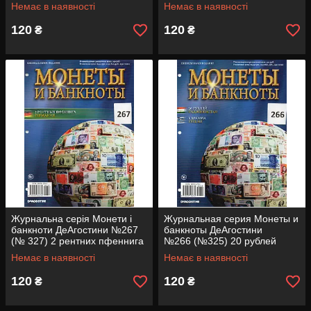
(Португалія)
копійки (СРСР)
Немає в наявності
Немає в наявності
120
120
₴
₴
Журнальна серія Монети і
Журнальная серия Монеты и
банкноти ДеАгостини №267
банкноты ДеАгостини
(№ 327) 2 рентних пфеннига
№266 (№325) 20 рублей
(Німеччина)
(Таджикистан), 1 драхма
Немає в наявності
Немає в наявності
(Греция)
120
120
₴
₴