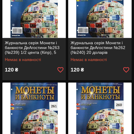
Журнальна серія Монети і
Журнальна серія Монети і
банкноти ДеАгостини №263
банкноти ДеАгостини №262
(№239) 1/2 цента (Кіпр), 5
(№240) 20 доларів
сентаво (Мексика)
(Зімбабве), 5 франків
Немає в наявності
Немає в наявності
(Бельгія)
120
120
₴
₴