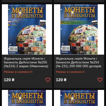
Журнальна серія Монети і
Журнальна серія Монети і
банкноти ДеАгостини №255
банкноти ДеАгостини №254
(№224) 2 марки (Німеччина)
(№ 231) 200 000 000 доларів
25 ері (Швеція)
(Зімбабве)
Немає в наявності
Немає в наявності
120
120
₴
₴