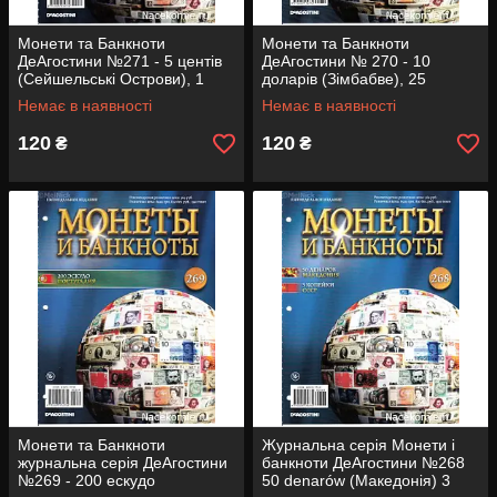
Монети та Банкноти
Монети та Банкноти
ДеАгостини №271 - 5 центів
ДеАгостини № 270 - 10
(Сейшельські Острови), 1
доларів (Зімбабве), 25
ескудо (Португалія)
сентимо (Філіппіни)
Немає в наявності
Немає в наявності
120
120
₴
₴
Монети та Банкноти
Журнальна серія Монети і
журнальна серія ДеАгостини
банкноти ДеАгостини №268
№269 - 200 ескудо
50 denarów (Македонія) 3