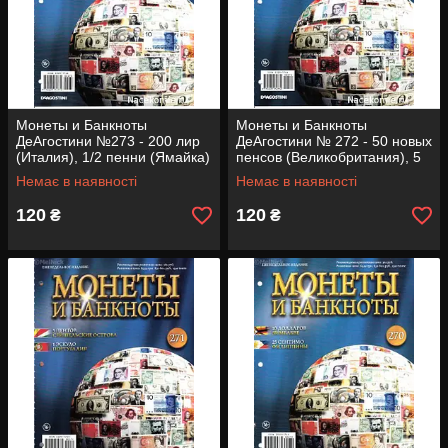
Монеты и Банкноты
Монеты и Банкноты
ДеАгостини №273 - 200 лир
ДеАгостини № 272 - 50 новых
(Италия), 1/2 пенни (Ямайка)
пенсов (Великобритания), 5
копеек (СССР)
Немає в наявності
Немає в наявності
120
120
₴
₴