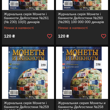
Журнальна серія Монети і
Журнальна серія Монети і
банкноти ДеАгостини №261
банкноти ДеАгостини №260
(№ 230) 10(0) динарів
(№280) 100 000 000 динарів
(Югославія), 1 песета
(Югославія), 5 ері (Данія)
Немає в наявності
Немає в наявності
(Іспанія)
120
120
₴
₴
Журнальна серія Монети і
Журнальная серия Монеты и
банкноти ДеАгостини №259
банкноты ДеАгостини №258