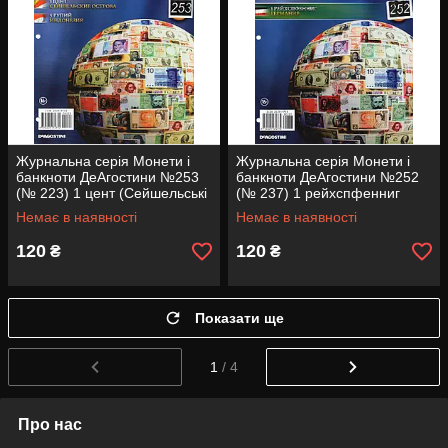
Журнальна серія Монети і
Журнальна серія Монети і
банкноти ДеАгостини №253
банкноти ДеАгостини №252
(№ 223) 1 цент (Сейшельські
(№ 237) 1 рейхспфенниг
острови), 5 рупій (Індонезія)
(Німеччина)
Немає в наявності
Немає в наявності
120
120
₴
₴
Показати ще
1
/ 4
Про нас