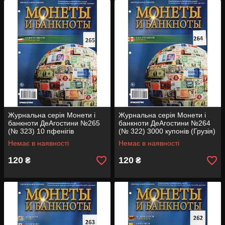
Журнальна серія Монети і
Журнальна серія Монети і
банкноти ДеАгостини №265
банкноти ДеАгостини №264
(№ 323) 10 пфенігів
(№ 322) 3000 купонів (Грузія)
(Німеччина)
Немає в наявності
Немає в наявності
120
120
₴
₴