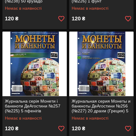
(№238) 50 крузадо
(№226) 1 фунт
(Бразилія), 25 ері (Швеція)
(Великобритания) 10 золотых
Немає в наявності
Немає в наявності
солей (Перу)
120
120
₴
₴
Журнальна серія Монети і
Журнальная серия Монеты и
банкноти ДеАгостини №257
банкноты ДеАгостини №256
(№225) 5 пфенігів
(№227) 20 драхм (Греция) 5
(Німеччина)
центов (Кокосовые острова)
Немає в наявності
Немає в наявності
120
120
₴
₴