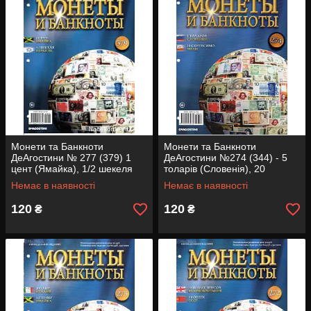
Періодичність: 2 рази на місяць.
Видавець: DeAgostini
Монети та Банкноти
Монети та Банкноти
ДеАгостини № 277 (379) 1
ДеАгостини №274 (344) - 5
цент (Ямайка), 1/2 шекеля
толарів (Словенія), 20
(Ізраїль)
сентесимо (Чилі)
Немає в наявності
Немає в наявності
120
120
₴
₴