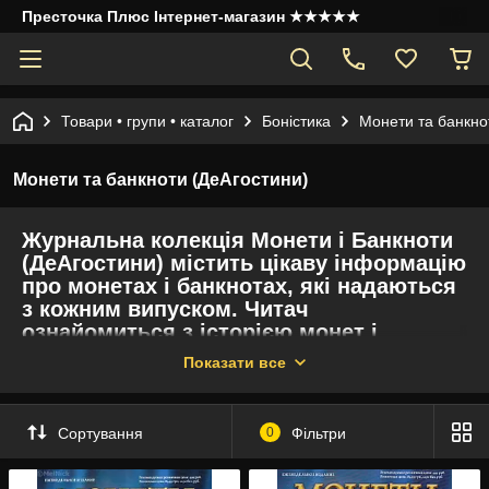
Престочка Плюс Інтернет-магазин ★★★★★
Товари • групи • каталог
Боністика
Монети та банкно
Монети та банкноти (ДеАгостини)
Журнальна колекція Монети і Банкноти
(ДеАгостини) містить цікаву інформацію
про монетах і банкнотах, які надаються
з кожним випуском. Читач
ознайомиться з історією монет і
банкнот, отримає поради по
Показати все
колекціонуванню. До кожного випуску
додається монета і банкнота або кілька
монет.
Сортування
0
Фільтри
У колекції 385 випусків.