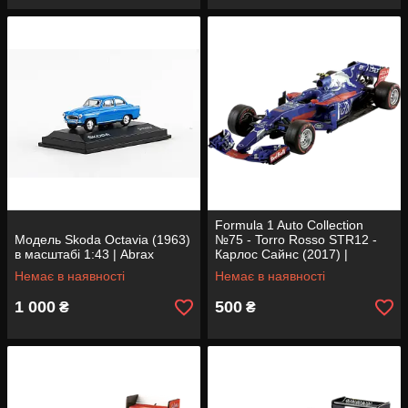
Formula 1 Auto Collection
Модель Skoda Octavia (1963)
№75 - Torro Rosso STR12 -
в масштабі 1:43 | Abrax
Карлос Сайнс (2017) |
Колекційна модель 1:43 |
Немає в наявності
Немає в наявності
Centauria
1 000
500
₴
₴