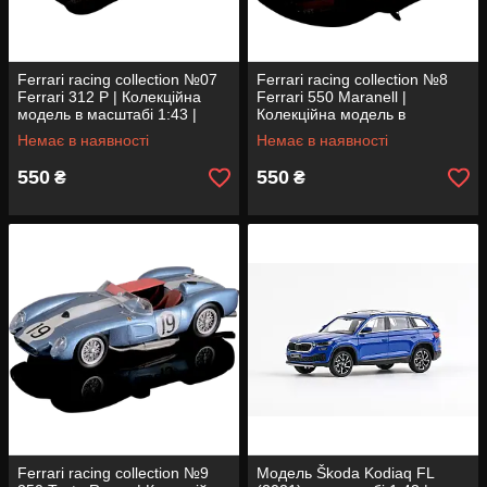
Ferrari racing collection №07
Ferrari racing collection №8
Ferrari 312 P | Колекційна
Ferrari 550 Maranell |
модель в масштабі 1:43 |
Колекційна модель в
Centauria
масштабі 1:43 | Centauria
Немає в наявності
Немає в наявності
550
550
₴
₴
Ferrari racing collection №9
Модель Škoda Kodiaq FL