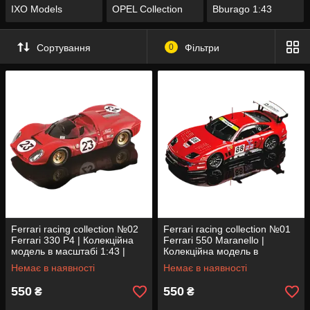
IXO Models
OPEL Collection
Bburago 1:43
Сортування
0
Фільтри
Ferrari racing collection №02
Ferrari racing collection №01
Ferrari 330 P4 | Колекційна
Ferrari 550 Maranello |
модель в масштабі 1:43 |
Колекційна модель в
Centauria
масштабі 1:43 | Centauria
Немає в наявності
Немає в наявності
550
550
₴
₴