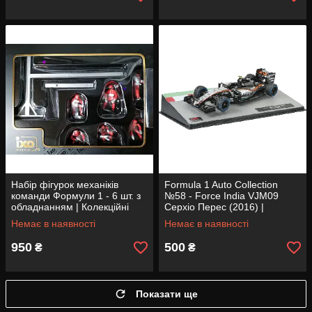
Набір фігурок механіків
Formula 1 Auto Collection
команди Формули 1 - 6 шт. з
№58 - Force India VJM09
обладнанням | Колекційні
Серхіо Перес (2016) |
фігурки 1:43 | IXO
Колекційна модель 1:43 |
Немає в наявності
Немає в наявності
Centauria
950
500
₴
₴
Показати ще