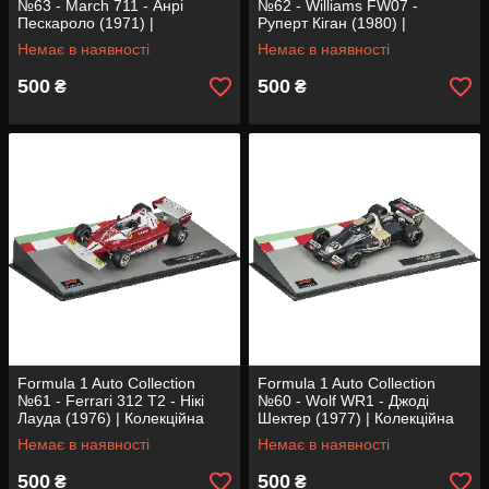
№63 - March 711 - Анрі
№62 - Williams FW07 -
Пескароло (1971) |
Руперт Кіган (1980) |
Колекційна модель 1:43 |
Колекційна модель 1:43 |
Немає в наявності
Немає в наявності
Centauria
Centauria
500
500
₴
₴
Formula 1 Auto Collection
Formula 1 Auto Collection
№61 - Ferrari 312 T2 - Нікі
№60 - Wolf WR1 - Джоді
Лауда (1976) | Колекційна
Шектер (1977) | Колекційна
модель 1:43 | Centauria
модель 1:43 | Centauria
Немає в наявності
Немає в наявності
500
500
₴
₴