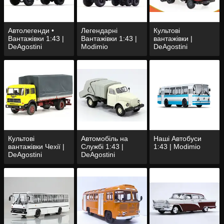
Автолегенди •
Легендарні
Культові
Вантажівки 1:43 |
Вантажівки 1:43 |
вантажівки |
DeAgostini
Modimio
DeAgostini
Культові
Автомобіль на
Наші Автобуси
вантажівки Чехії |
Службі 1:43 |
1:43 | Modimio
DeAgostini
DeAgostini