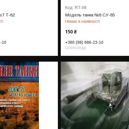
RT-08
№7 Т-62
Модель танка №8 СУ-85
ті
Немає в наявності
150 ₴
3-10
+380 (98) 686-23-10
Олександр