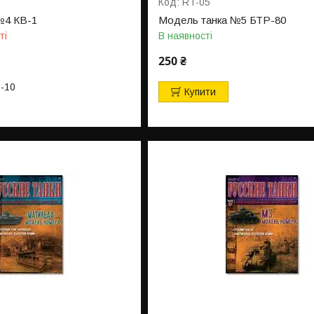
RT-05
№4 КВ-1
Модель танка №5 БТР-80
ті
В наявності
250 ₴
3-10
Купити