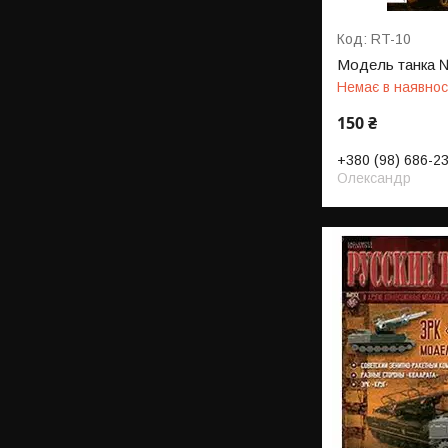
RT-10
Модель танка 
Немає в наявнос
150 ₴
+380 (98) 686-2
Олександр