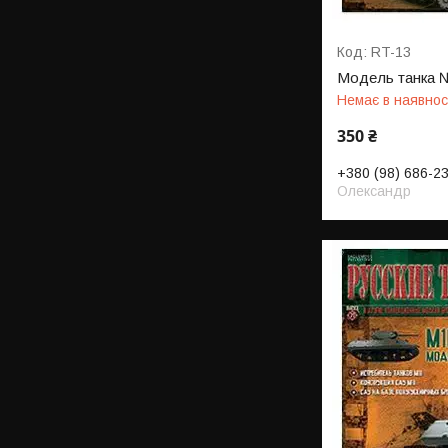
RT-13
Модель танка 
Немає в наявнос
350 ₴
+380 (98) 686-2
Олександр