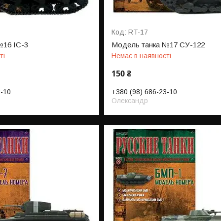
RT-17
№16 ІС-3
Модель танка №17 СУ-122
ті
Немає в наявності
150 ₴
3-10
+380 (98) 686-23-10
Олександр