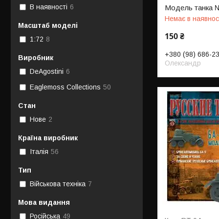
В наявності
6
Модель танка 
Немає в наявнос
Масштаб моделі
150 ₴
1:72
8
+380 (98) 686-2
Виробник
Олександр
DeAgostini
6
Eaglemoss Collections
50
Стан
Нове
2
Країна виробник
Італія
56
Тип
Військова техніка
7
Мова видання
Російська
49