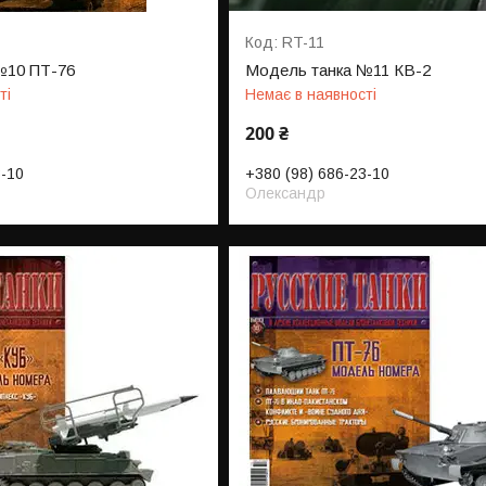
RT-11
№10 ПТ-76
Модель танка №11 КВ-2
ті
Немає в наявності
200 ₴
3-10
+380 (98) 686-23-10
Олександр