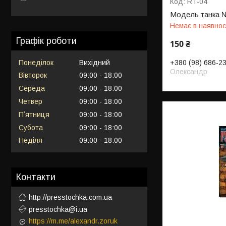
RT-04
Модель танка 
Немає в наявнос
Графік роботи
150 ₴
Понеділок
Вихідний
+380 (98) 686-2
Олександр
Вівторок
09:00
18:00
Середа
09:00
18:00
Четвер
09:00
18:00
Пʼятниця
09:00
18:00
Субота
09:00
18:00
Неділя
09:00
18:00
Контакти
http://presstochka.com.ua
presstochka@i.ua
https://m.me/alexandr.zoruk