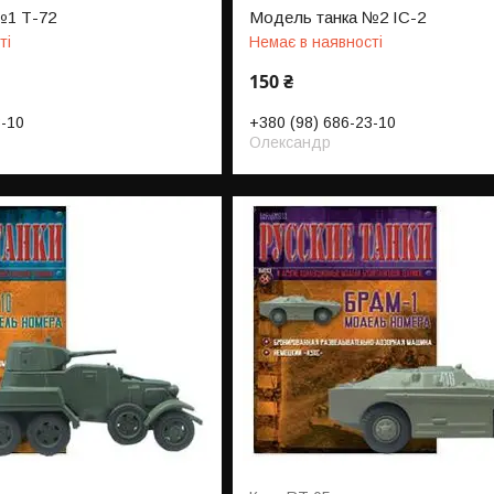
№1 Т-72
Модель танка №2 ІС-2
ті
Немає в наявності
150 ₴
3-10
+380 (98) 686-23-10
Олександр