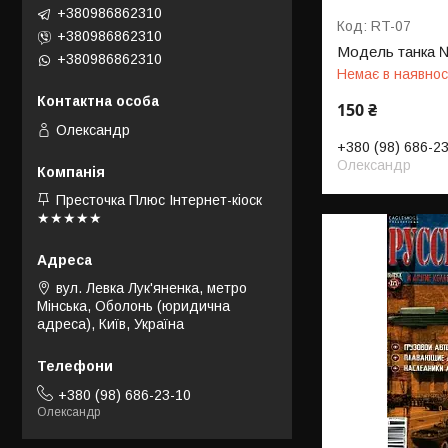
+380986862310
RT-07
+380986862310
Модель танка 
+380986862310
Немає в наявнос
150 ₴
Олександр
+380 (98) 686-2
Олександр
Престочка Плюс Інтернет-кіоск
★★★★★
вул. Левка Лук'яненка, метро
Мінська, Оболонь (юридична
адреса), Київ, Україна
+380 (98) 686-23-10
Олександр