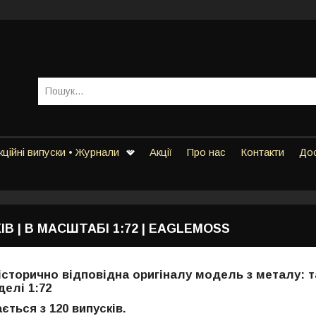
ційні випуски • Журнали
Акції
Про нас
Контакти
Дос
ІВ | В МАСШТАБІ 1:72 | EAGLEMOSS
сторично відповідна оригіналу модель з металу: та
делі
1:72
ається з
120 випусків.