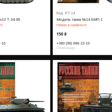
RT-14
№13 Т-34-85
Модель танка №14 БМП-1
ті
Немає в наявності
150 ₴
3-10
+380 (98) 686-23-10
Олександр