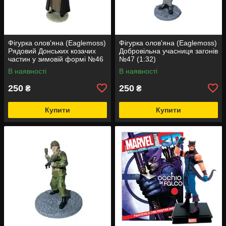
Фігурка олов'яна (Eaglemoss)
Фігурка олов'яна (Eaglemoss)
Рядовий Донських козачих
Добровільна учасниця загонів
частин у зимовій формі №46
№47 (1:32)
(1:32)
В наявності
В наявності
250
250
₴
₴
Купити
Купити