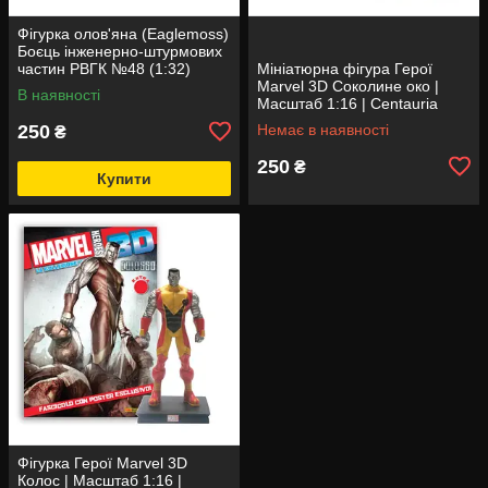
Фігурка олов'яна (Eaglemoss)
Боєць інженерно-штурмових
частин РВГК №48 (1:32)
Мініатюрна фігура Герої
Marvel 3D Соколине око |
В наявності
Масштаб 1:16 | Centauria
250
Немає в наявності
₴
250
₴
Купити
Фігурка Герої Marvel 3D
Колос | Масштаб 1:16 |