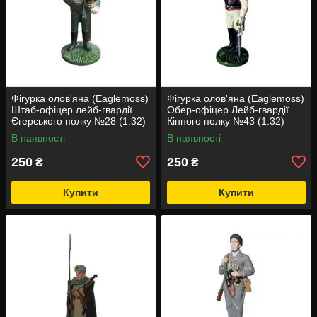
Фігурка олов'яна (Eaglemoss)
Фігурка олов'яна (Eaglemoss)
Штаб-офіцер лейб-гвардії
Обер-офіцер Лейб-гвардії
Єгерського полку №28 (1:32)
Кінного полку №43 (1:32)
В наявності
В наявності
250
250
₴
₴
Купити
Купити