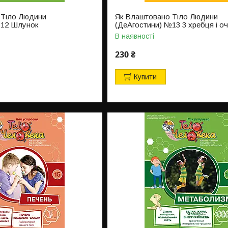
 Тіло Людини
Як Влаштовано Тіло Людини
№12 Шлунок
(ДеАгостини) №13 3 хребця і о
В наявності
230 ₴
Купити