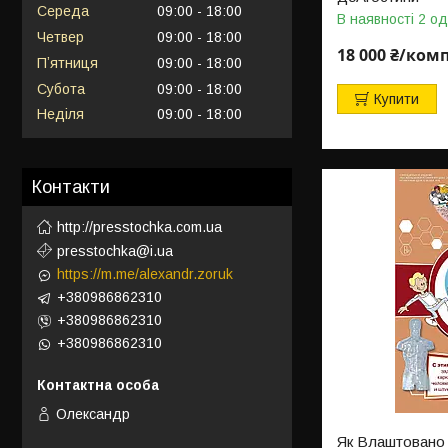
Середа
09:00
18:00
В наявності 2 од
Четвер
09:00
18:00
18 000 ₴/ком
Пʼятниця
09:00
18:00
Субота
09:00
18:00
Купити
Неділя
09:00
18:00
Контакти
http://presstochka.com.ua
presstochka@i.ua
https://m.me/alexandr.zoruk
+380986862310
+380986862310
+380986862310
Олександр
Як Влаштовано