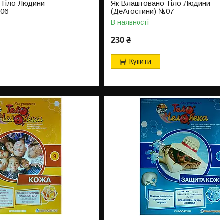
 Тіло Людини
Як Влаштовано Тіло Людини
№06
(ДеАгостини) №07
В наявності
230 ₴
Купити