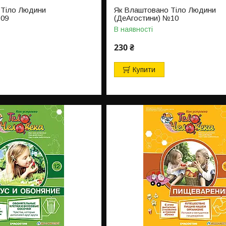
 Тіло Людини
Як Влаштовано Тіло Людини
№09
(ДеАгостини) №10
В наявності
230 ₴
Купити