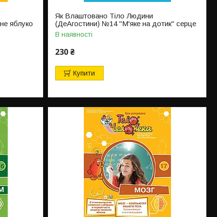
Як Влаштовано Тіло Людини
чне яблуко
(ДеАгостини) №14 "М'яке на дотик" серце
В наявності
230 ₴
Купити