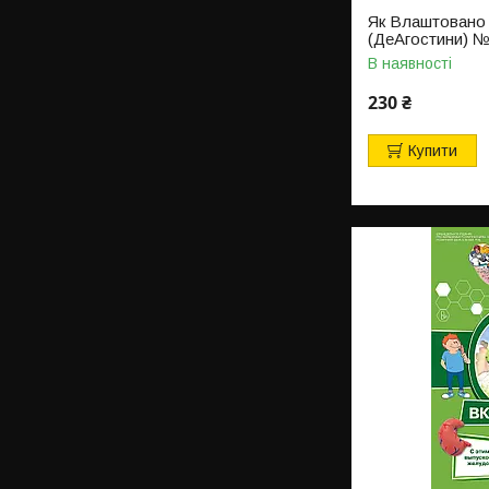
Як Влаштовано
(ДеАгостини) 
В наявності
230 ₴
Купити