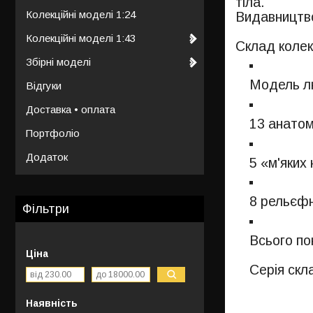
тіла.
Колекційні моделі 1:24
Видавництв
Колекційні моделі 1:43
Склад колек
Збірні моделі
Модель лю
Відгуки
Доставка • оплата
13 анатом
Портфоліо
Додаток
5 «м'яких 
8 рельєфн
Фільтри
Всього по
Ціна
Серія скл
Наявність