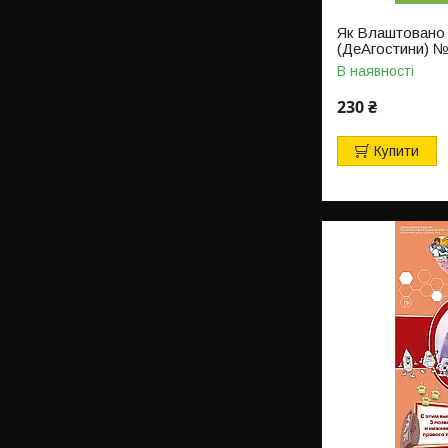
Як Влаштовано
(ДеАгостини) 
В наявності
230 ₴
Купити