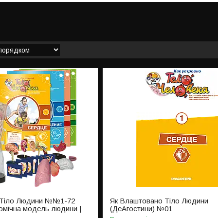
 Тіло Людини №№1-72
Як Влаштовано Тіло Людини
томічна модель людини |
(ДеАгостини) №01