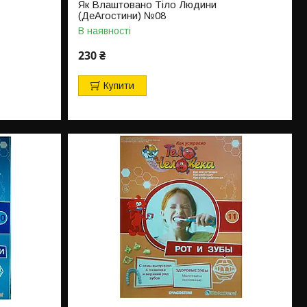
Як Влаштовано Тіло Людини
(ДеАгостини) №08
В наявності
230 ₴
Купити