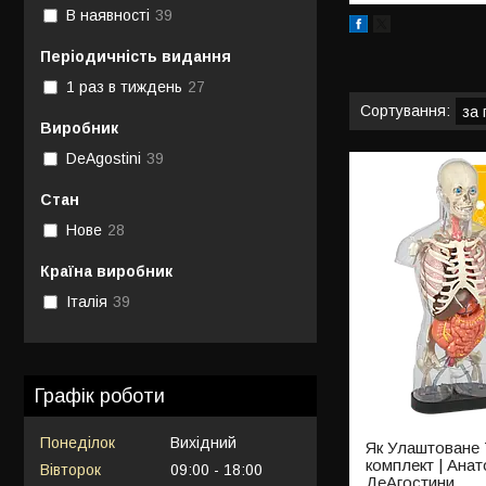
В наявності
39
Періодичність видання
1 раз в тиждень
27
Виробник
DeAgostini
39
Стан
Нове
28
Країна виробник
Італія
39
Графік роботи
Понеділок
Вихідний
Як Улаштоване
комплект | Ана
Вівторок
09:00
18:00
ДеАгостини