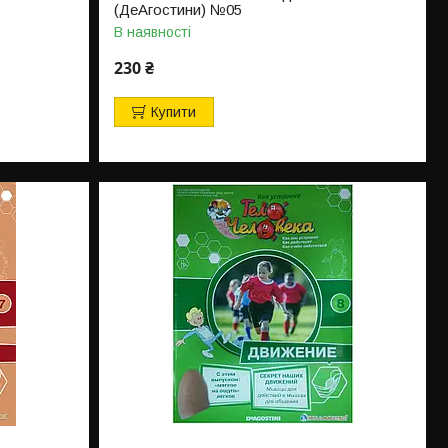
(ДеАгостини) №05
В наявності
230 ₴
Купити