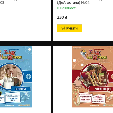
№03
(ДеАгостини) №04
В наявності
230 ₴
Купити