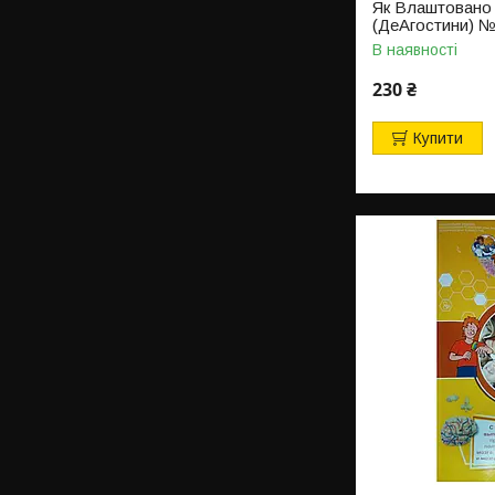
Як Влаштовано
(ДеАгостини) 
В наявності
230 ₴
Купити