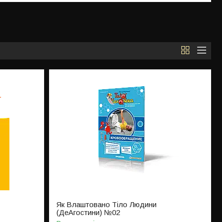
Як Влаштовано Тіло Людини
(ДеАгостини) №02