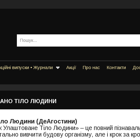
ційні випуски • Журнали
Акції
Про нас
Контакти
Дос
АНО ТІЛО ЛЮДИНИ
іло Людини (ДеАгостини)
к Улаштоване Тіло Людини» – це повний пізнаваль
етально вивчити будову організму, але і крок за 