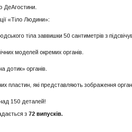
о ДеАгостини.
ції «Тіло Людини»:
дського тіла заввишки 50 сантиметрів з підсвічу
ічних моделей окремих органів.
на дотик» органів.
их пластин, які представляють зображення органів
над 150 деталей!
адається з
72 випусків.