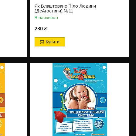
Як Влаштовано Тіло Людини
(ДеАгостини) №11
В наявності
230 ₴
Купити