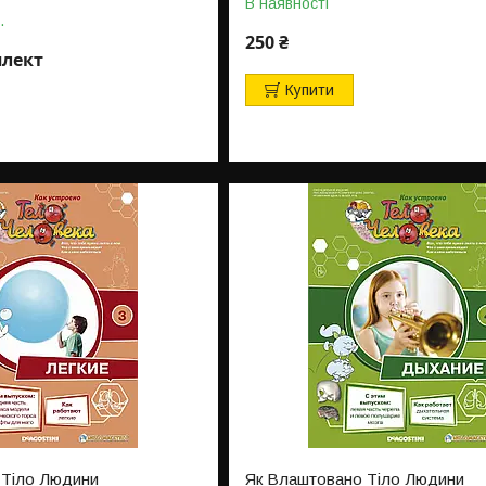
В наявності
.
250 ₴
плект
Купити
 Тіло Людини
Як Влаштовано Тіло Людини