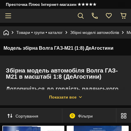
Престочка Плюс Інтернет-магазин ★★★★★
Товари • групи • каталог
Збірні моделі автомобілів
Мо
Модель збірна Волга ГАЗ-М21 (1:8) ДеАгостини
Збірна модель автомобіля Волга ГАЗ-
М21 в масштабі 1:8
(ДеАгостини)
Доторкніться до гордість радянського
автопрому – зберіть модель
Показати все
легендарного автомобіля ГАЗ-М21 в
масштабі 1:8 у місці з новою колекцією
«ГАЗ-М21 Волга»
. Видавництво
Сортування
0
Фільтри
ДеАгостини.
Періодичність: щотижня.