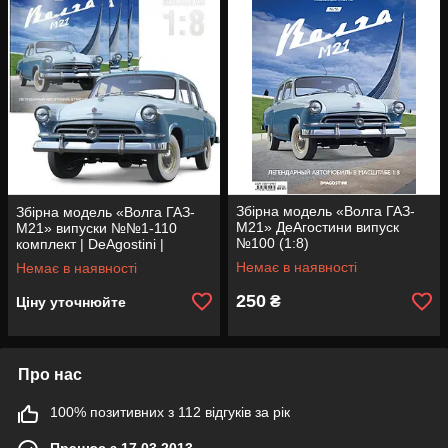
Серія складається з
110 випусків.
Розмір моделі:
Довжина: 59,7 см
Ширина: 23,6 см
Висота: 20,2 см
Збірна модель «Волга ГАЗ-
Збірна модель «Волга ГАЗ-
М21» ДеАгостини випуск
М21» випуски №№1-110
№100 (1:8)
комплект | DeAgostini |
масштаб 1:8
Немає в наявності
Немає в наявності
250
₴
Ціну уточнюйте
Про нас
100% позитивних з 112 відгуків за рік