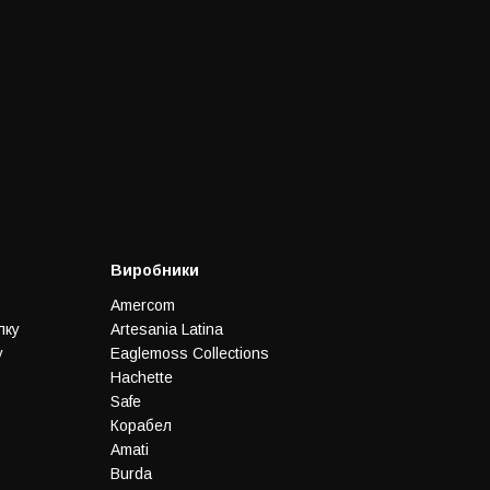
Виробники
Amercom
лку
Artesania Latina
у
Eaglemoss Collections
Hachette
Safe
Корабел
Amati
Burda