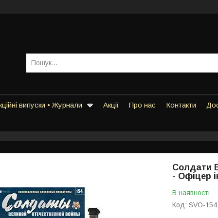
ційні випуски • Журнали
Акції
Про нас
Контакти
Дос
Солдати В
- Офіцер 
В наявності
Код:
SVO-154