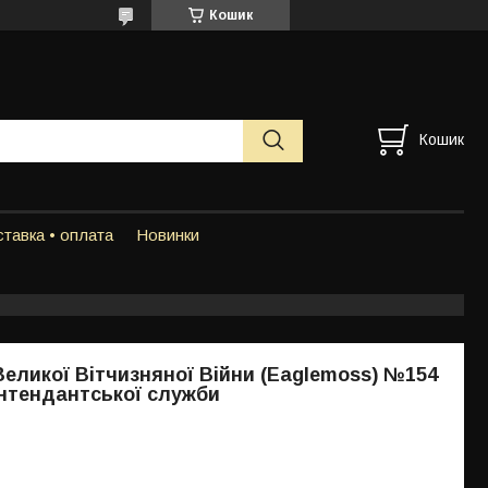
Кошик
Кошик
тавка • оплата
Новинки
еликої Вітчизняної Війни (Eaglemoss) №154
інтендантської служби