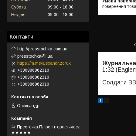
повернення това
Субота
09:00
18:00
Неділя
09:00
18:00
Контакти
http://presstochka.com.ua
presstochka@i.ua
Журнальна
https://m.me/alexandr.zoruk
1:32 (Eagle
+380986862310
+380986862310
Солдати ВВВ
+380986862310
Олександр
Престочка Плюс Інтернет-кіоск
★★★★★