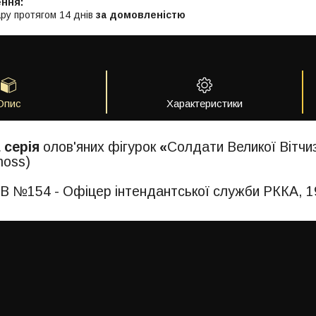
ру протягом 14 днів
за домовленістю
Опис
Характеристики
 серія
олов'яних фігурок
«
Солдати Великої Вітчиз
moss)
 №154 - Офіцер інтендантської служби РККА, 1