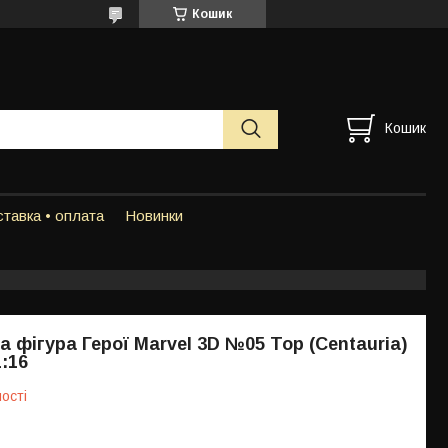
Кошик
Кошик
тавка • оплата
Новинки
а фігура Герої Marvel 3D №05 Тор (Centauria)
:16
ості