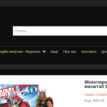
ційні випуски • Журнали
Акції
Про нас
Контакти
Дос
Мініатюрн
масштаб 1
Немає в наявн
Код:
M3D-05