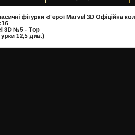
ласичні фігурки «Герої Marvel 3D Офіційна кол
:16
el 3D №5 - Тор
урки 12,5 див.)