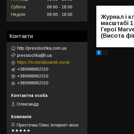
Субота
09:00
18:00
Неділя
09:00
18:00
Журнал і к
масштабі 1
Герої Marv
(Висота фіг
Контакти
http://presstochka.com.ua
presstochka@i.ua
https://m.me/alexandr.zoruk
+380986862310
+380986862310
+380986862310
Олександр
Престочка Плюс Інтернет-кіоск
★★★★★