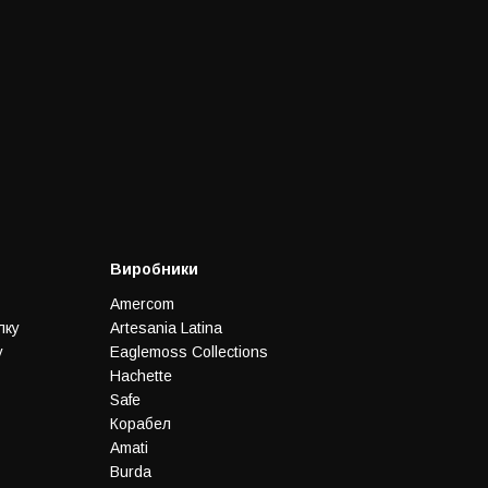
Виробники
Amercom
лку
Artesania Latina
у
Eaglemoss Collections
Hachette
Safe
Корабел
Amati
Burda