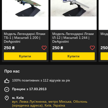
Модель Легендарні Літаки
Модель Легендарні Літаки
Моде
ТБ-1 | Масштаб 1:200 |
ІЛ-12 | Масштаб 1:244 |
DeAgostini
DeAgostini
250
250
250
₴
₴
Купити
Купити
Про нас
100% позитивних з 112 відгуків за рік
Працює з 17.03.2013
м. Київ
вул. Левка Лук'яненка, метро Мінська, Оболонь
(юридична адреса), Київ, Україна