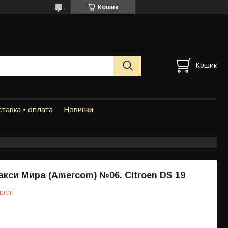
Кошик
Кошик
тавка • оплата
Новинки
кси Мира (Amercom) №06. Citroen DS 19
ості