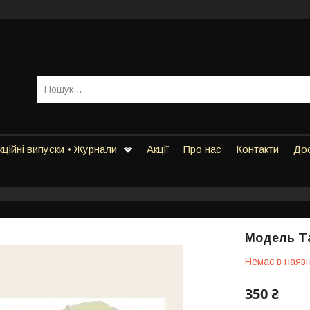
ційні випуски • Журнали
Акції
Про нас
Контакти
Дос
Модель Та
Немає в наявн
350 ₴