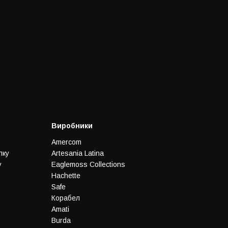
Виробники
Amercom
лку
Artesania Latina
у
Eaglemoss Collections
Hachette
Safe
Корабел
Amati
Burda