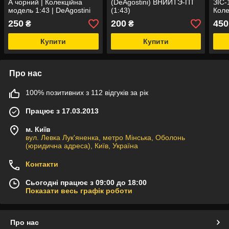
А чорний | Колекційна
(DeAgostini) ВНИИТЭ-ПТ
ЗІС-
модель 1:43 | DeAgostini
(1:43)
Коле
DeAg
250
200
450
₴
₴
Купити
Купити
Про нас
100% позитивних з 112 відгуків за рік
Працює з 17.03.2013
м. Київ
вул. Левка Лук'яненка, метро Мінська, Оболонь
(юридична адреса), Київ, Україна
Контакти
Сьогодні працює з 09:00 до 18:00
Показати весь графік роботи
Про нас