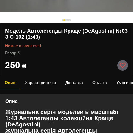
Модель Автолегенды Краще (DeAgostini) №03
ЗІС-102 (1:43)
Немає в наявності
Роздріб
250
₴
Опис
Характеристики
Доставка
Оплата
Умови п
Опис
Журнальна серія моделей в масштабі
1:43 Автолегенды колекційна Краще
(DeAgostini)
Журнальна серія Автолегенды