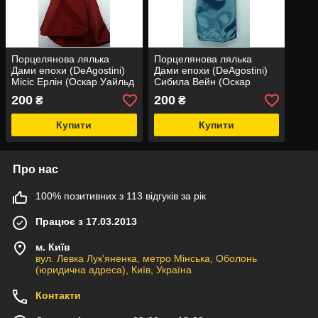
Порцелянова лялька
Порцелянова лялька
Дами епохи (DeAgostini)
Дами епохи (DeAgostini)
Місіс Ерлін (Оскар Уайльд
Сибила Вейн (Оскар
"Віяло леді Віндермір")
Уайльд "Портрет Доріана
200
200
₴
₴
Грея")
Купити
Купити
Про нас
100% позитивних з 113 відгуків за рік
Працює з 17.03.2013
м. Київ
вул. Левка Лук'яненка, метро Мінська, Оболонь
(юридична адреса), Київ, Україна
Контакти