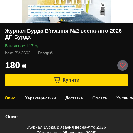
Журнал Бурда В'язання №2 весна-літо 2026 |
ДП Бурда
В наявності 17 од.
Код: BV-2602
Роздріб
180
₴
Купити
Опис
Характеристики
Доставка
Оплата
Умови п
Опис
Журнал Бурда В'язання весна-літо 2026
(У продажу з 05 вересня 2025)