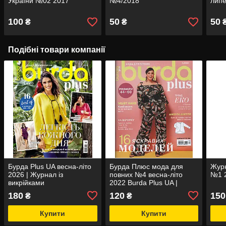
України №02 2017
№4/2018
лип
100
50
50
₴
₴
Подібні товари компанії
Бурда Plus UA весна-літо
Бурда Плюс мода для
Журн
2026 | Журнал із
повних №4 весна-літо
№1 2
викрійками
2022 Burda Plus UA |
Журнал із викрійками |
180
120
150
₴
₴
Бурда Стиль
Купити
Купити