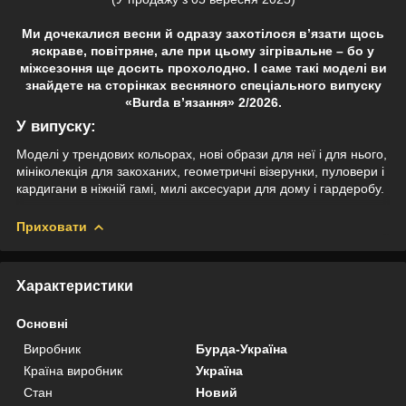
Ми дочекалися весни й одразу захотілося в’язати щось
яскраве, повітряне, але при цьому зігрівальне – бо у
міжсезоння ще досить прохолодно. І саме такі моделі ви
знайдете на сторінках весняного спеціального випуску
«Burda в’язання» 2/2026.
У випуску:
Моделі у трендових кольорах, нові образи для неї і для нього,
мініколекція для закоханих, геометричні візерунки, пуловери і
кардигани в ніжній гамі, милі аксесуари для дому і гардеробу.
Приховати
Характеристики
Основні
Виробник
Бурда-Україна
Країна виробник
Україна
Стан
Новий