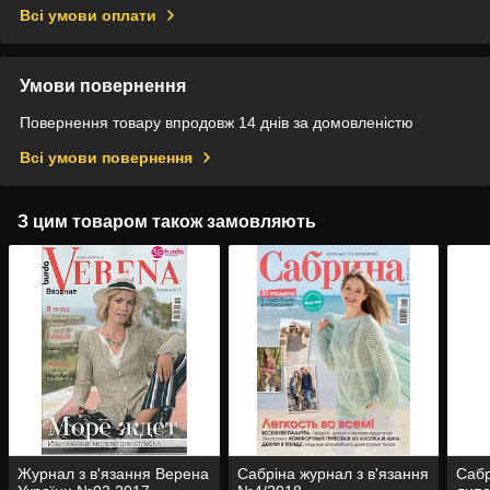
Всі умови оплати
Умови повернення
Повернення товару впродовж 14 днів за домовленістю
Всі умови повернення
З цим товаром також замовляють
Журнал з в'язання Верена
Сабріна журнал з в'язання
Сабр