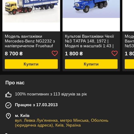
Модель вантажівки
Культові Вантажівки Чехії
Моде
Mercedes-Benz NG2232 з
№3 ТАТРА 148, 1972 |
Вант
напівпричепом Fruehauf
Моделі в масштабі 1:43 |
№53 
Savoyarde СовТрансАвто
DeAgostini
1:43
8 700
1 800
1 8
₴
₴
(жовто/синій) | SSM
Купити
Купити
Про нас
100% позитивних з 113 відгуків за рік
Працює з 17.03.2013
м. Київ
вул. Левка Лук'яненка, метро Мінська, Оболонь
(юридична адреса), Київ, Україна