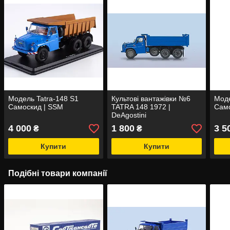
Модель Tatra-148 S1
Культові вантажівки №6
Моде
Самоскид | SSM
TATRA 148 1972 |
Само
DeAgostini
4 000
1 800
3 5
₴
₴
Купити
Купити
Подібні товари компанії