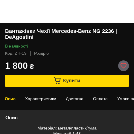
Вантажівки Чехії Mercedes-Benz NG 2236 |
DeAgostini
В наявності
Код: ZH-19
Роздріб
1 800
₴
Купити
Опис
Характеристики
Доставка
Оплата
Умови п
Опис
Матеріал: метал/пластик/гума
Масштаб 1:43