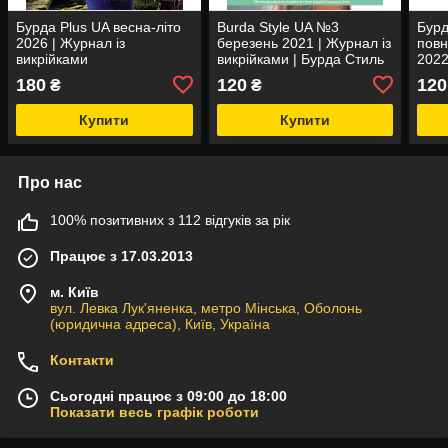
Бурда Plus UA весна-літо
Burda Style UA №3
Бурд
2026 | Журнал із
березень 2021 | Журнал із
повн
викрійками
викрійками | Бурда Стиль
2022
Журн
180
120
120
₴
₴
Бурд
Купити
Купити
Про нас
100% позитивних з 112 відгуків за рік
Працює з 17.03.2013
м. Київ
вул. Левка Лук'яненка, метро Мінська, Оболонь
(юридична адреса), Київ, Україна
Контакти
Сьогодні працює з 09:00 до 18:00
Показати весь графік роботи