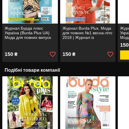
Журнал Бурда плюс
Журнал Burda Plus. Мода
Жур
Україна (Burda Plus UA)
для повних №1 весна-літо
Укра
Мода для повних випуск
2018 | Журнал із
Мод
весна-літо №01 2019
викрійками
201
150
150
150
₴
₴
Подібні товари компанії