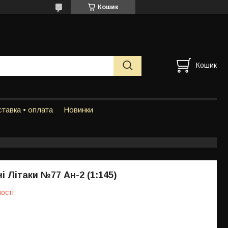
Кошик
Кошик
тавка • оплата
Новинки
і Літаки №77 Ан-2 (1:145)
ості