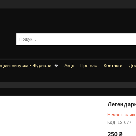
ційні випуски • Журнали
Акції
Про нас
Контакти
Дос
Легендарн
Немає в наявн
Код:
LS-077
250 ₴