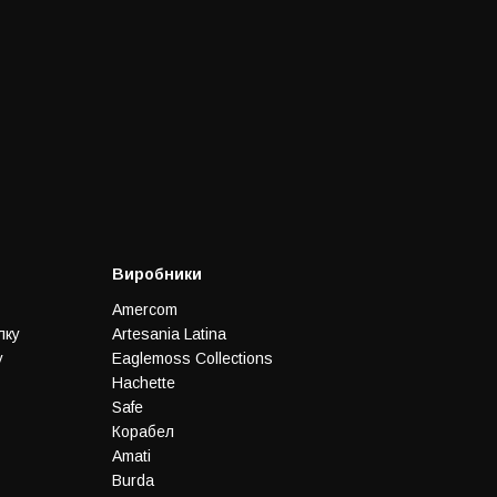
Виробники
Amercom
лку
Artesania Latina
у
Eaglemoss Collections
Hachette
Safe
Корабел
Amati
Burda