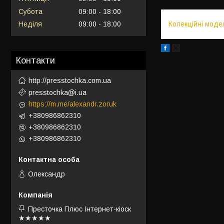
Субота
09:00
18:00
Колекційні моде
Неділя
09:00
18:00
Контакти
http://presstochka.com.ua
presstochka@i.ua
https://m.me/alexandr.zoruk
+380986862310
+380986862310
+380986862310
Олександр
Престочка Плюс Інтернет-кіоск
★★★★★