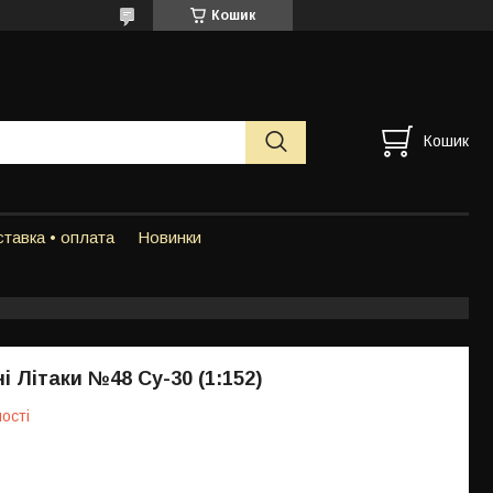
Кошик
Кошик
тавка • оплата
Новинки
і Літаки №48 Су-30 (1:152)
ості