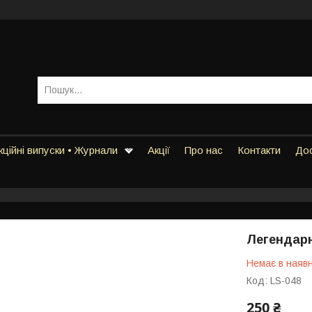
ційні випуски • Журнали
Акції
Про нас
Контакти
Дос
Легендарн
Немає в наявн
Код:
LS-048
250 ₴