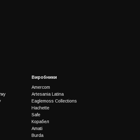
Виробники
Amercom
лку
Artesania Latina
у
Eaglemoss Collections
Hachette
Safe
Корабел
Amati
Burda