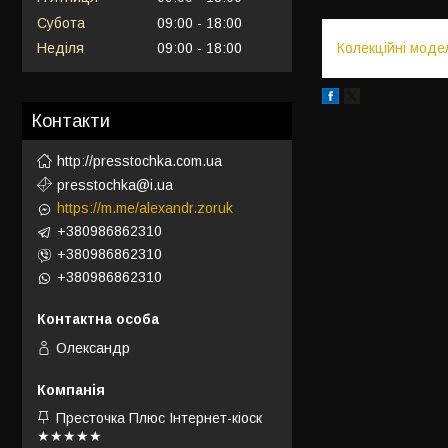
Субота
09:00
18:00
Колекційні моде
Неділя
09:00
18:00
Контакти
http://presstochka.com.ua
presstochka@i.ua
https://m.me/alexandr.zoruk
+380986862310
+380986862310
+380986862310
Олександр
Престочка Плюс Інтернет-кіоск
★★★★★