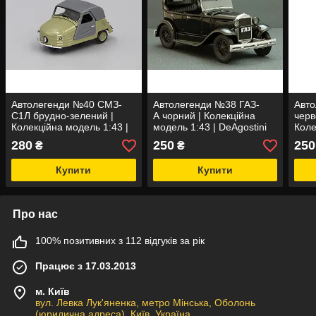
Автолегенди №40 СМЗ-
Автолегенди №38 ГАЗ-
Авто
С1Л брудно-зелений |
А чорний | Колекційна
черв
Колекційна модель 1:43 |
модель 1:43 | DeAgostini
Коле
DeAgostini
масш
280
250
250
₴
₴
Купити
Купити
Про нас
100% позитивних з 112 відгуків за рік
Працює з 17.03.2013
м. Київ
вул. Левка Лук'яненка, метро Мінська, Оболонь
(юридична адреса), Київ, Україна