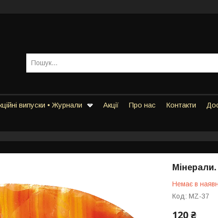
ційні випуски • Журнали
Акції
Про нас
Контакти
Дос
Мінерали.
Немає в наявн
Код:
MZ-37
120 ₴