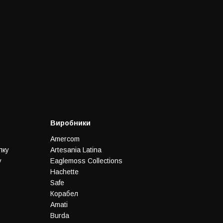
Виробники
Amercom
лку
Artesania Latina
у
Eaglemoss Collections
Hachette
Safe
Корабел
Amati
Burda