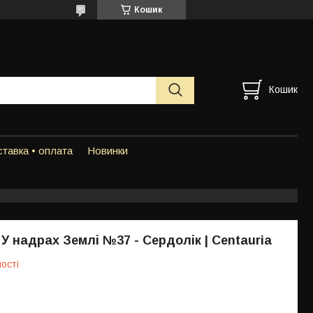
Кошик
Кошик
тавка • оплата
Новинки
 У надрах Землі №37 - Сердолік | Centauria
ості