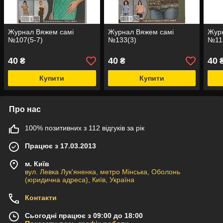
Журнал Вяжем самі
Журнал Вяжем самі
Жур
№107(5-7)
№133(3)
№11
40
40
40
₴
₴
Купити
Купити
Про нас
100% позитивних з 112 відгуків за рік
Працює з 17.03.2013
м. Київ
вул. Левка Лук'яненка, метро Мінська, Оболонь
(юридична адреса), Київ, Україна
Контакти
Сьогодні працює з 09:00 до 18:00