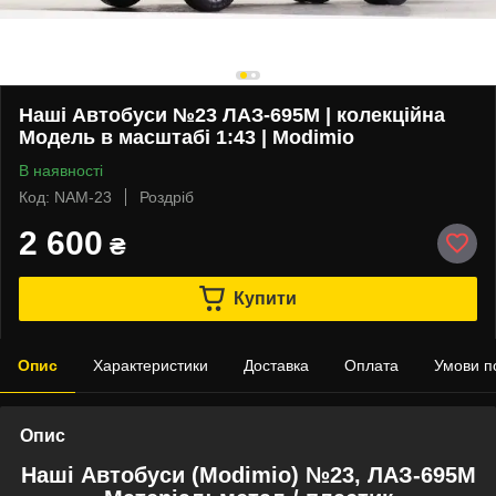
Наші Автобуси №23 ЛАЗ-695М | колекційна
Модель в масштабі 1:43 | Modimio
В наявності
Код: NAM-23
Роздріб
2 600
₴
Купити
Опис
Характеристики
Доставка
Оплата
Умови п
Опис
Наші Автобуси (Modimio) №23, ЛАЗ-695М