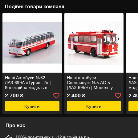
Подібні товари компанії
Наші Автобуси №62
Наші автобуси.
Наш
ЛАЗ-699А «Турист-2» |
Спецвипуск №5 АС-5
ЛАЗ-
Колекційна модель в
(ЛАЗ-695Н) | Модель у
моде
масштабі 1:43 | Modimio
масштабі 1:43 | Modimio
Mod
2 700
2 400
2 4
₴
₴
Купити
Купити
Про нас
100% позитивних з 112 відгуків за рік