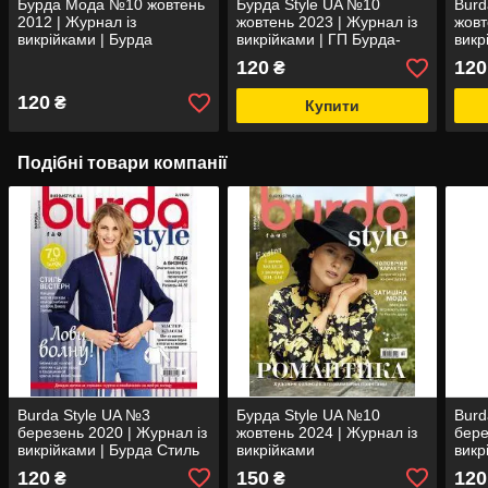
Бурда Мода №10 жовтень
Бурда Style UA №10
Burd
2012 | Журнал із
жовтень 2023 | Журнал із
жовт
викрійками | Бурда
викрійками | ГП Бурда-
викр
Україна
Україна
120
120
₴
120
₴
Купити
Подібні товари компанії
Burda Style UA №3
Бурда Style UA №10
Burd
березень 2020 | Журнал із
жовтень 2024 | Журнал із
бере
викрійками | Бурда Стиль
викрійками
викр
120
150
120
₴
₴