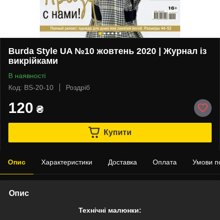
Burda Style UA №10 жовтень 2020 | Журнал із
викрійками
В наявності
Код: BS-20-10
Роздріб
120
₴
Купити
Опис
Характеристики
Доставка
Оплата
Умови п
Опис
Технічні малюнки: