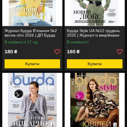
Журнал Бурда В'язання №2
Бурда Style UA №12 грудень
весна-літо 2026 | ДП Бурда
2025 | Журнал із викрійками
В наявності 17 од.
В наявності
180
160
₴
₴
Купити
Купити