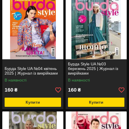
Бурда Style UA №03
Бурда Style UA №04 квітень
березень 2025 | Журнал із
2025 | Журнал із викрійками
викрійками
В наявності
В наявності
160
160
₴
₴
Купити
Купити