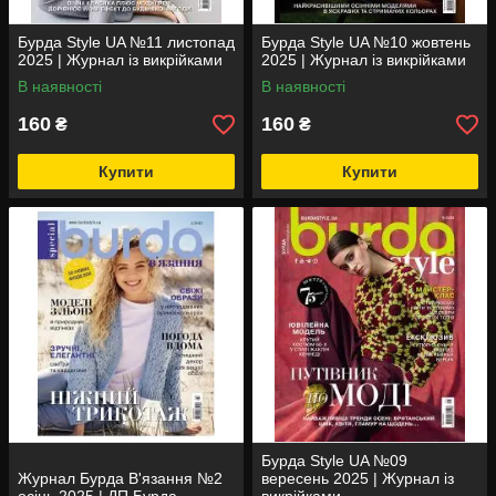
Бурда Style UA №11 листопад
Бурда Style UA №10 жовтень
2025 | Журнал із викрійками
2025 | Журнал із викрійками
В наявності
В наявності
160
160
₴
₴
Купити
Купити
Бурда Style UA №09
Журнал Бурда В'язання №2
вересень 2025 | Журнал із