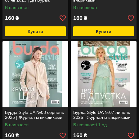
осінь 2025 | ДП Бурда
викрійками
В наявності
В наявності
160
160
₴
₴
Купити
Купити
Бурда Style UA №08 серпень
Бурда Style UA №07 липень
2025 | Журнал із викрійками
2025 | Журнал із викрійками
В наявності
В наявності 1 од.
160
160
₴
₴