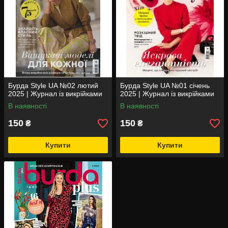
Бурда Style UA №02 лютий
Бурда Style UA №01 січень
2025 | Журнал із викрійками
2025 | Журнал із викрійками
В наявності
В наявності
150
150
₴
₴
Купити
Купити