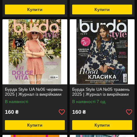
Купити
Купити
Бурда Style UA №06 червень
Бурда Style UA №05 травень
2025 | Журнал із викрійками
2025 | Журнал із викрійками
В наявності
В наявності 7 од.
160
160
₴
₴
Купити
Купити