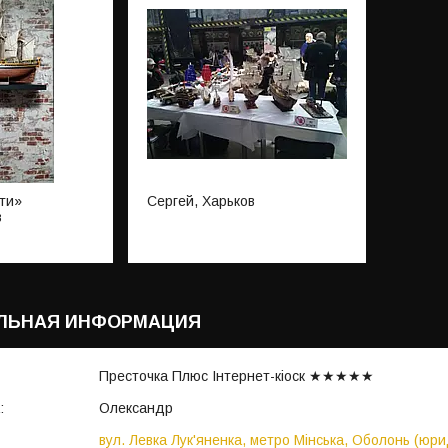
ти»
Сергей, Харьков
в
Престочка Плюс Інтернет-кіоск ★★★★★
Олександр
вул. Левка Лук'яненка, метро Мінська, Оболонь (юри