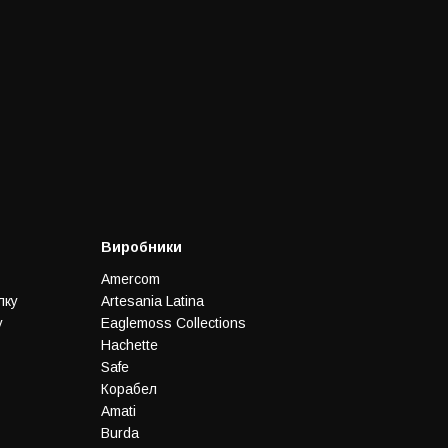
Виробники
Amercom
лку
Artesania Latina
у
Eaglemoss Collections
Hachette
Safe
Корабел
Amati
Burda