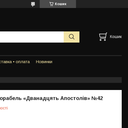
Кошик
Кошик
тавка • оплата
Новинки
корабель «Дванадцять Апостолів» №42
ості