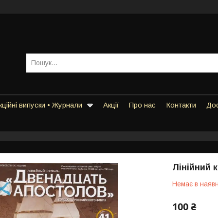
ційні випуски • Журнали
Акції
Про нас
Контакти
Дос
Лінійний 
Немає в наявн
100 ₴