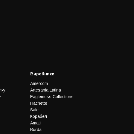
Виробники
Amercom
лку
Artesania Latina
у
Eaglemoss Collections
Hachette
Safe
Корабел
Amati
Burda