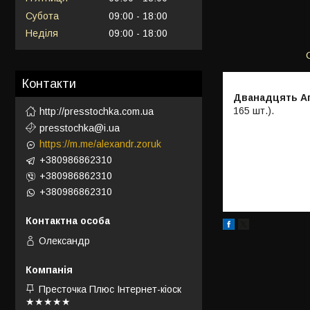
Субота
09:00
18:00
Неділя
09:00
18:00
Контакти
Дванадцять А
165 шт.).
http://presstochka.com.ua
presstochka@i.ua
https://m.me/alexandr.zoruk
+380986862310
+380986862310
+380986862310
Олександр
Престочка Плюс Інтернет-кіоск
★★★★★