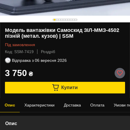
Модель вантажівки Самоскид ЗІЛ-ММЗ-4502
пізній (метал. кузов) | SSM
Під замовлення
Код: SSМ-7419
Роздріб
Відправка з
06 вересня 2026
3 750
₴
Купити
Опис
Характеристики
Доставка
Оплата
Умови п
Опис