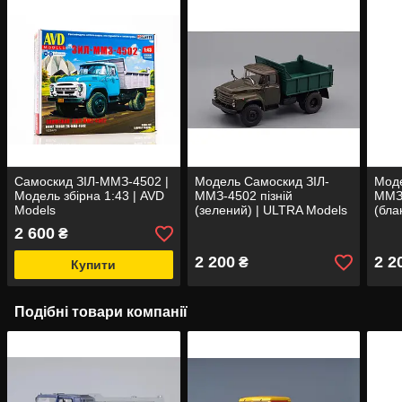
Самоскид ЗІЛ-ММЗ-4502 |
Модель Самоскид ЗІЛ-
Моде
Модель збірна 1:43 | AVD
ММЗ-4502 пізній
ММЗ-
Models
(зелений) | ULTRA Models
(бла
Mode
2 600
₴
2 200
2 2
₴
Купити
Подібні товари компанії