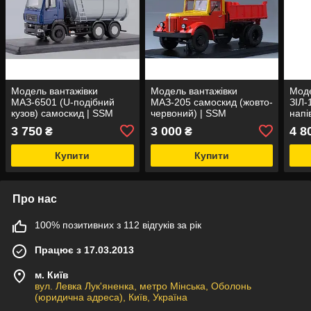
Модель вантажівки
Модель вантажівки
Моде
МАЗ-6501 (U-подібний
МАЗ-205 самоскид (жовто-
ЗІЛ-
кузов) самоскид | SSM
червоний) | SSM
напі
(пом
3 750
3 000
4 8
₴
₴
Купити
Купити
Про нас
100% позитивних з 112 відгуків за рік
Працює з 17.03.2013
м. Київ
вул. Левка Лук'яненка, метро Мінська, Оболонь
(юридична адреса), Київ, Україна