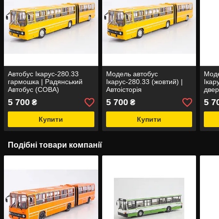
Автобус Ікарус-280.33
Модель автобус
Моде
гармошка | Радянський
Ікарус-280.33 (жовтий) |
Ікар
Автобус (СОВА)
Автоісторія
двері
Авто
5 700
5 700
5 7
₴
₴
Купити
Купити
Подібні товари компанії