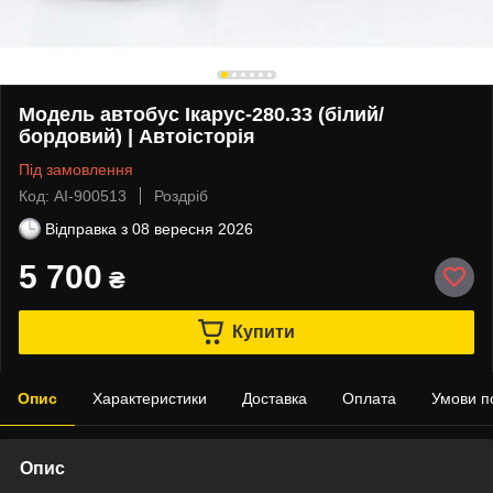
Модель автобус Ікарус-280.33 (білий/
бордовий) | Автоісторія
Під замовлення
Код: AI-900513
Роздріб
Відправка з
08 вересня 2026
5 700
₴
Купити
Опис
Характеристики
Доставка
Оплата
Умови п
Опис