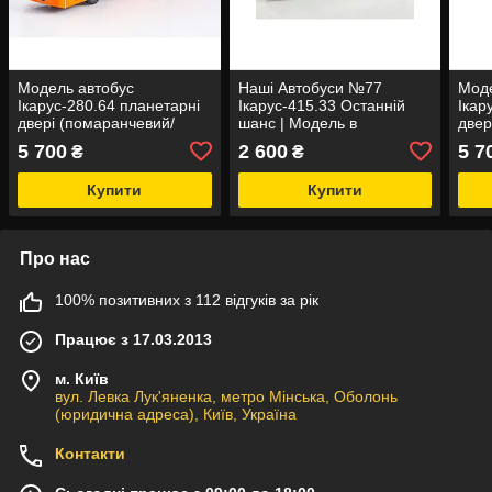
Модель автобус
Наші Автобуси №77
Моде
Ікарус-280.64 планетарні
Ікарус-415.33 Останній
Ікар
двері (помаранчевий/
шанс | Модель в
двері
білий) | Автоісторія
масштабе 1:43 | Modimio
Авто
5 700
2 600
5 7
₴
₴
Купити
Купити
Про нас
100% позитивних з 112 відгуків за рік
Працює з 17.03.2013
м. Київ
вул. Левка Лук'яненка, метро Мінська, Оболонь
(юридична адреса), Київ, Україна
Контакти