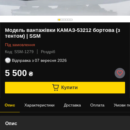
Модель вантажівки КАМАЗ-53212 бортова (з
тентом) | SSM
Під замовлення
Код: SSM-1279
Роздріб
Відправка з
07 вересня 2026
5 500
₴
Купити
Опис
Характеристики
Доставка
Оплата
Умови п
Опис