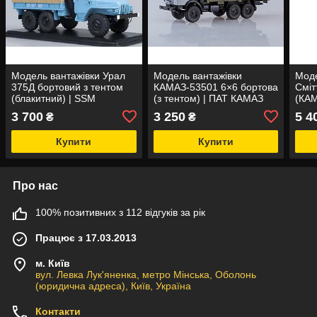
Модель вантажівки Урал
Модель вантажівки
Моде
375Д бортовий з тентом
КАМАЗ-53501 6×6 бортова
Сміт
(блакитний) | SSM
(з тентом) | ПАТ КАМАЗ
(КАМ
3 700
3 250
5 4
₴
₴
Купити
Купити
Про нас
100% позитивних з 112 відгуків за рік
Працює з 17.03.2013
м. Київ
вул. Левка Лук'яненка, метро Мінська, Оболонь
(юридична адреса), Київ, Україна
Контакти