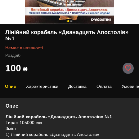
Лінійний корабель «Дванадцять Апостолів»
№1
Немає в наявності
Роздріб
100
₴
Опис
Характеристики
Доставка
Оплата
Умови п
Опис
Лінійний корабель «Дванадцять Апостолів» №1
Тираж 105000 екз.
Зміст:
1) Лінійний корабель «Дванадцять Апостолів»