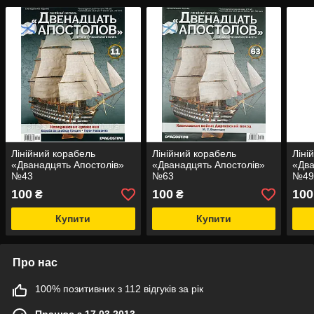
Лінійний корабель
Лінійний корабель
Ліні
«Дванадцять Апостолів»
«Дванадцять Апостолів»
«Два
№43
№63
№4
100
100
100
₴
₴
Купити
Купити
Про нас
100% позитивних з 112 відгуків за рік