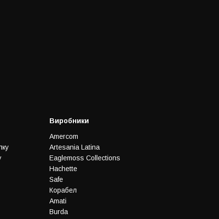
Виробники
Amercom
лку
Artesania Latina
у
Eaglemoss Collections
Hachette
Safe
Корабел
Amati
Burda