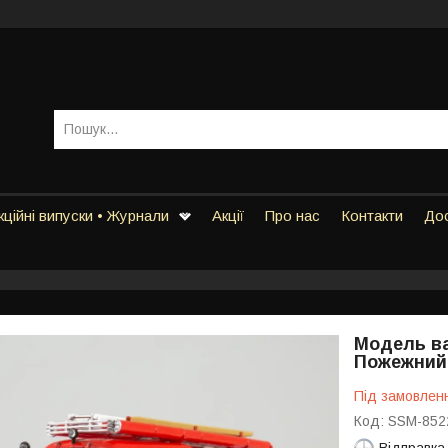
ційні випуски • Журнали
Акції
Про нас
Контакти
Дос
Модель ва
Пожежний 
Під замовлен
Код:
SSM-852
Відправка