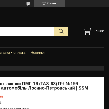
Кошик
Кошик
тавка • оплата
Новинки
нтажівки ПМГ-19 (ГАЗ-63) ПЧ №199
автомобіль Лосино-Петровський | SSM
ня
2
 з 08 вересня 2026