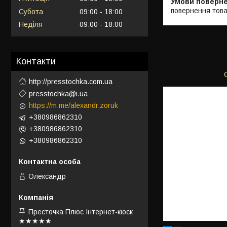
повернення това
Субота
09:00
18:00
Неділя
09:00
18:00
Контакти
http://presstochka.com.ua
presstochka@i.ua
https://m.me/alexandr.zoruk
+380986862310
+380986862310
+380986862310
Олександр
Престочка Плюс Інтернет-кіоск
★★★★★