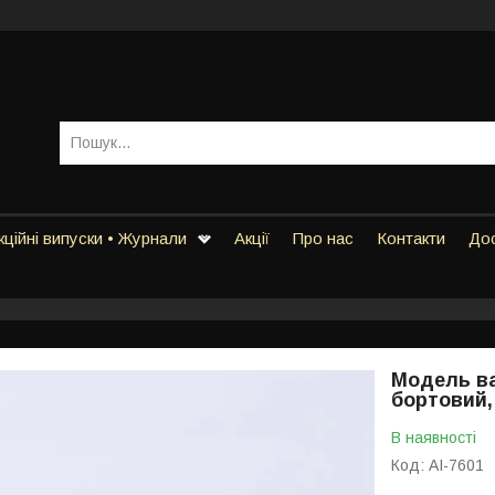
ційні випуски • Журнали
Акції
Про нас
Контакти
Дос
Модель ва
бортовий, 
В наявності
Код:
AI-7601