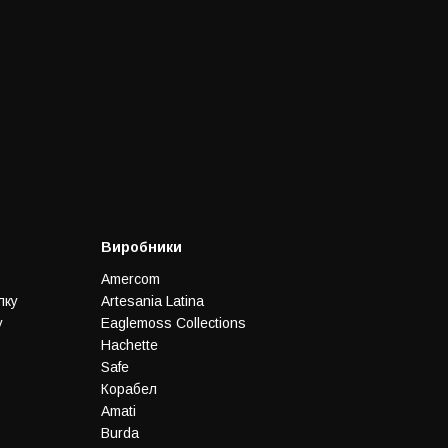
Виробники
Amercom
лку
Artesania Latina
у
Eaglemoss Collections
Hachette
Safe
Корабел
Amati
Burda