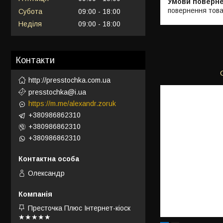
повернення това
Субота
09:00
18:00
Неділя
09:00
18:00
Контакти
http://presstochka.com.ua
presstochka@i.ua
https://m.me/alexandr.zoruk
+380986862310
+380986862310
+380986862310
Олександр
Престочка Плюс Інтернет-кіоск
★★★★★