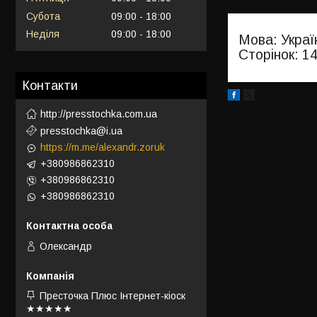
Субота
09:00
18:00
Неділя
09:00
18:00
Мова: Украї
Сторінок: 1
Контакти
http://presstochka.com.ua
presstochka@i.ua
https://m.me/alexandr.zoruk
+380986862310
+380986862310
+380986862310
Олександр
Престочка Плюс Інтернет-кіоск
★★★★★