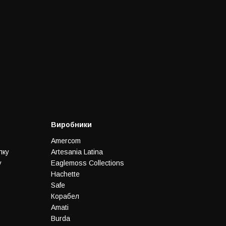
Виробники
Amercom
лку
Artesania Latina
у
Eaglemoss Collections
Hachette
Safe
Корабел
Amati
Burda