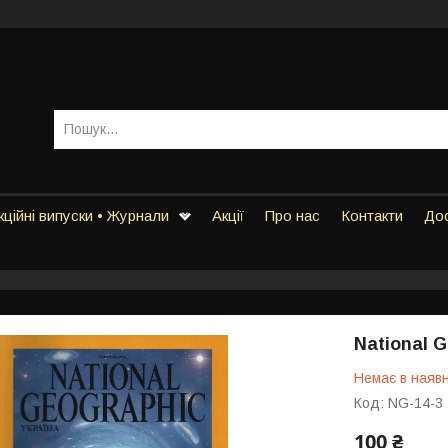
ційні випуски • Журнали
Акції
Про нас
Контакти
Дос
National 
Немає в наявн
Код:
NG-14-3
100 ₴