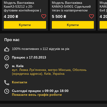
Модель Вантажівка
Модель Вантажівка
Моде
КамАЗ-53212 з 20-
КАМАЗ-54901 Сідельний
КАМ
футовим контейнером |
тягач із напівпричепом
6х4 
ПАТ КАМАЗ
НЕФАЗ-93341 "Natcar" |
4 200
5 500
4 2
₴
₴
ПАТ KAMAZ
Купити
Купити
Про нас
100% позитивних з 112 відгуків за рік
Працює з 17.03.2013
м. Київ
вул. Левка Лук'яненка, метро Мінська, Оболонь
(юридична адреса), Київ, Україна
Контакти
Сьогодні працює з 09:00 до 18:00
Показати весь графік роботи