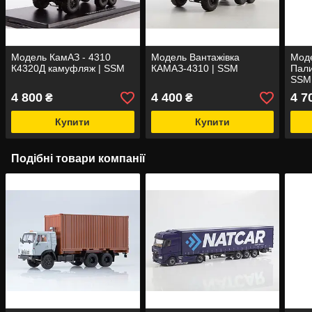
Модель КамАЗ - 4310
Модель Вантажівка
Мод
К4320Д камуфляж | SSM
КАМАЗ-4310 | SSM
Пали
SSM
4 800
4 400
4 7
₴
₴
Купити
Купити
Подібні товари компанії