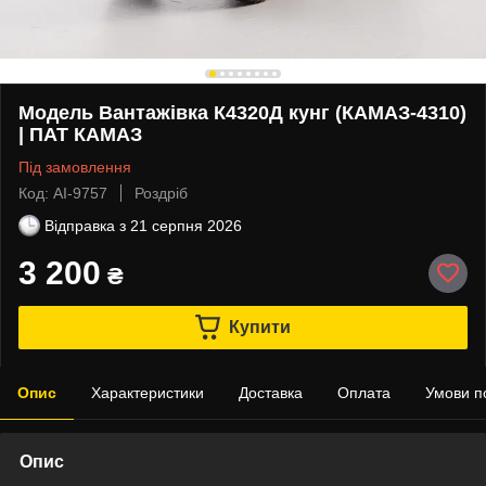
Модель Вантажівка К4320Д кунг (КАМАЗ-4310)
| ПАТ КАМАЗ
Під замовлення
Код: АІ-9757
Роздріб
Відправка з
21 серпня 2026
3 200
₴
Купити
Опис
Характеристики
Доставка
Оплата
Умови п
Опис