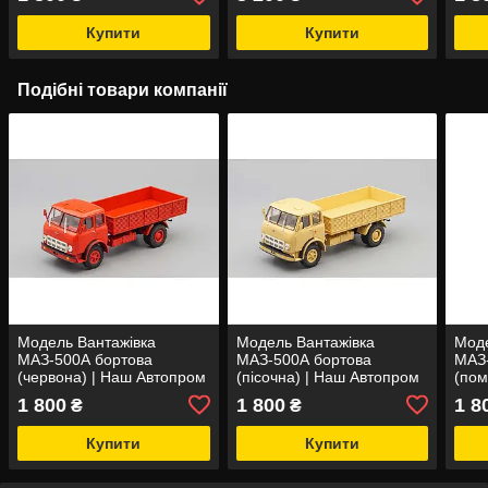
Купити
Купити
Подібні товари компанії
Модель Вантажівка
Модель Вантажівка
Моде
МАЗ-500А бортова
МАЗ-500А бортова
МАЗ-
(червона) | Наш Автопром
(пісочна) | Наш Автопром
(пом
Наш
1 800
1 800
1 8
₴
₴
Купити
Купити