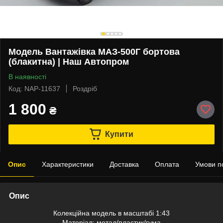
Модель Вантажівка МАЗ-500Г бортова
(блакитна) | Наш Автопром
В наявності
Код: NАP-11637
Роздріб
1 800
₴
Купити
Опис
Характеристики
Доставка
Оплата
Умови п
Опис
Колекційна модель в масштабі 1:43
Матеріал: метал/пластик/гума