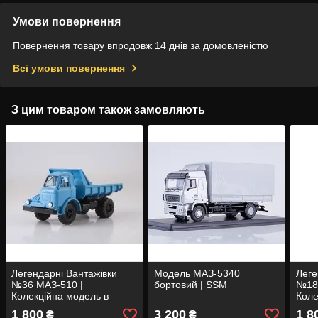
Умови повернення
Повернення товару впродовж 14 днів за домовленістю
Всі умови повернення
З цим товаром також замовляють
Легендарні Вантажівки
Модель МАЗ-5340
Леге
№36 МАЗ-510 |
бортовий | SSM
№18
Колекційна модель в
Коле
масштабі 1:43 | Modimio
масш
1 800
3 200
1 8
₴
₴