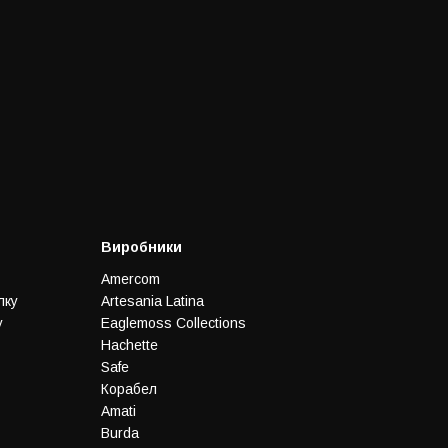
Виробники
Amercom
лку
Artesania Latina
у
Eaglemoss Collections
Hachette
Safe
Корабел
Amati
Burda