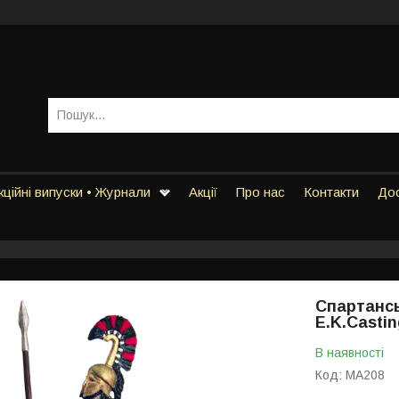
ційні випуски • Журнали
Акції
Про нас
Контакти
Дос
Спартанськ
E.K.Casti
В наявності
Код:
MA208