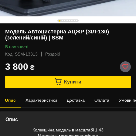
Модель Автоцистерна АЦЖР (ЗІЛ-130)
(зелений/синій) | SSM
В наявності
Код: SSM-13313
Роздріб
3 800
₴
Купити
Опис
Характеристики
Доставка
Оплата
Умови п
Опис
Колекційна модель в масштабі 1:43
Матеріал: метал/пластик/гума