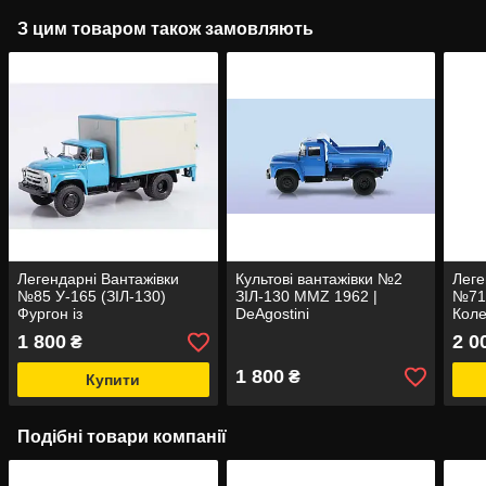
З цим товаром також замовляють
Легендарні Вантажівки
Культові вантажівки №2
Леге
№85 У-165 (ЗІЛ-130)
ЗІЛ-130 MMZ 1962 |
№71 
Фургон із
DeAgostini
Коле
вантажопідйомним
масш
1 800
2 0
₴
бортом | Колекційна
модель 1:43 | Modimio
1 800
₴
Купити
Подібні товари компанії