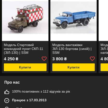
Модель Стартовий
Модель вантажівки
Моде
командний пункт СКП-11
ЗІЛ-130 бортова (синій) |
ЗІЛ-
(ЗІЛ-130) | SSM
SSM
напі
(пом
4 250
3 800
4 8
₴
₴
Купити
Купити
Про нас
100% позитивних з 112 відгуків за рік
Працює з 17.03.2013