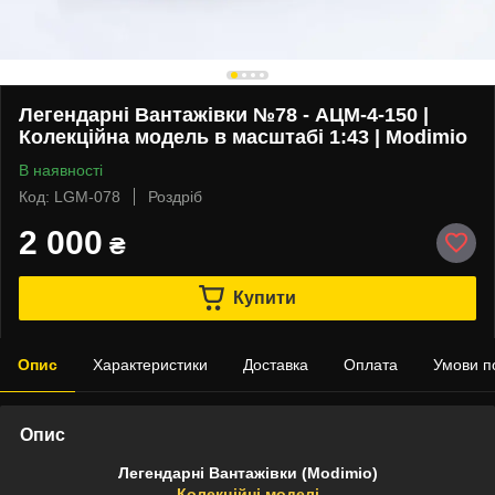
Легендарні Вантажівки №78 - АЦМ-4-150 |
Колекційна модель в масштабі 1:43 | Modimio
В наявності
Код: LGM-078
Роздріб
2 000
₴
Купити
Опис
Характеристики
Доставка
Оплата
Умови п
Опис
Легендарні Вантажівки (Modimio)
Колекційні моделі