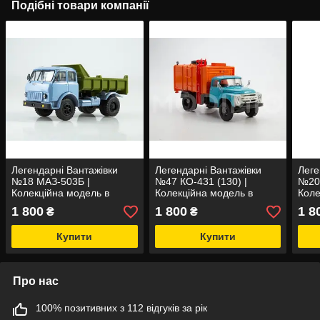
Подібні товари компанії
Легендарні Вантажівки
Легендарні Вантажівки
Леге
№18 МАЗ-503Б |
№47 КО-431 (130) |
№20 
Колекційна модель в
Колекційна модель в
Коле
масштабі 1:43 | Modimio
масштабі 1:43 | Modimio
масш
1 800
1 800
1 8
₴
₴
Купити
Купити
Про нас
100% позитивних з 112 відгуків за рік