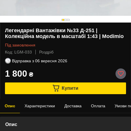
Легендарні Вантажівки №33 Д-251 |
Колекційна модель в масштабі 1:43 | Modimio
Під замовлення
Код: LGM-033
Роздріб
Відправка з
06 вересня 2026
1 800
₴
Купити
Опис
Характеристики
Доставка
Оплата
Умови п
Опис