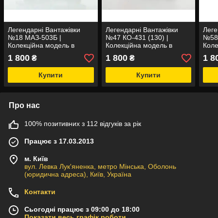
Легендарні Вантажівки
Легендарні Вантажівки
Леге
№18 МАЗ-503Б |
№47 КО-431 (130) |
№58 
Колекційна модель в
Колекційна модель в
Коле
масштабі 1:43 | Modimio
масштабі 1:43 | Modimio
масш
1 800
1 800
1 8
₴
₴
Купити
Купити
Про нас
100% позитивних з 112 відгуків за рік
Працює з 17.03.2013
м. Київ
вул. Левка Лук'яненка, метро Мінська, Оболонь
(юридична адреса), Київ, Україна
Контакти
Сьогодні працює з 09:00 до 18:00
Показати весь графік роботи