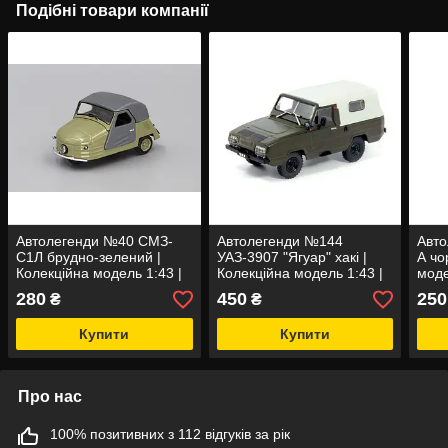
Подібні товари компанії
Автолегенди №40 СМЗ-
Автолегенди №144
Авто
С1Л брудно-зелений |
УАЗ-3907 "Ягуар" хакі |
А чо
Колекційна модель 1:43 |
Колекційна модель 1:43 |
моде
DeAgostini
DeAgostini
280
450
250
₴
₴
Купити
Купити
Про нас
100% позитивних з 112 відгуків за рік