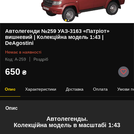
Автолегенди №259 УАЗ-3163 «Патріот»
вишневий | Колекційна модель 1:43 |
DeAgostini
Немає в наявності
Код: А-259
Роздріб
650
₴
Опис
Характеристики
Доставка
Оплата
Умови п
Опис
Автолегенды.
Колекційна модель в масштабі 1:43